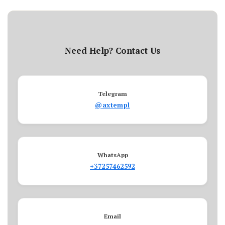
Need Help? Contact Us
Telegram
@axtempl
WhatsApp
+37257462592
Email