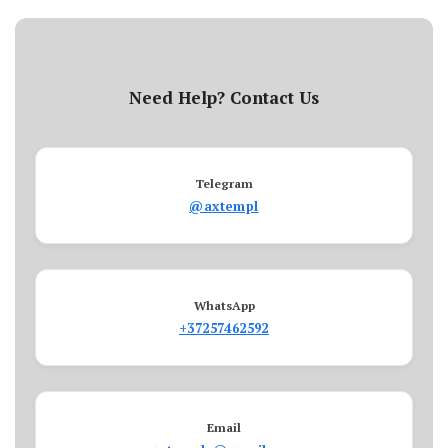
Need Help? Contact Us
Telegram
@axtempl
WhatsApp
+37257462592
Email