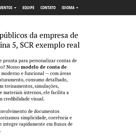
MENTOS
EQUIPE
CONTATO
IDIOMA
s públicos da empresa de
gina 5, SCR exemplo real
 e pronta para personalizar contas de
ivo? Nosso
modelo de conta de
 moderno e funcional — com áreas
 faturamento, consumo detalhado,
em treinamentos, simulações,
ateriais internos, ele facilita a
 credibilidade visual.
envolvimento de documentos
iorizamos simplicidade, coerência e
e integre rapidamente em fluxos de
.