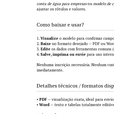
conta de água para empresas
ou
modelo de c
ajustar os rótulos e valores.
Como baixar e usar?
1.
Visualize
o modelo para confirmar campo
2.
Baixe
no formato desejado — PDF ou Wor
3.
Edite
os dados com ferramentas comuns (e
4.
Salve, imprima ou envie
para uso intern
Nenhuma inscrição necessária. Nenhum custo
imediatamente.
Detalhes técnicos / formatos dis
•
PDF
— visualização exata, ideal para envi
•
Word
— texto e tabelas totalmente editáve