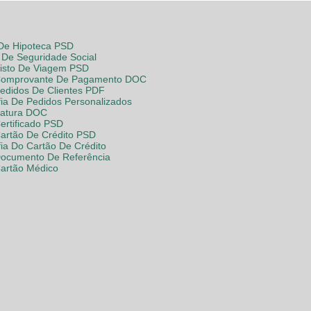
 De Hipoteca PSD
De Seguridade Social
Visto De Viagem PSD
Comprovante De Pagamento DOC
Pedidos De Clientes PDF
fia De Pedidos Personalizados
Fatura DOC
ertificado PSD
Cartão De Crédito PSD
fia Do Cartão De Crédito
Documento De Referência
Cartão Médico