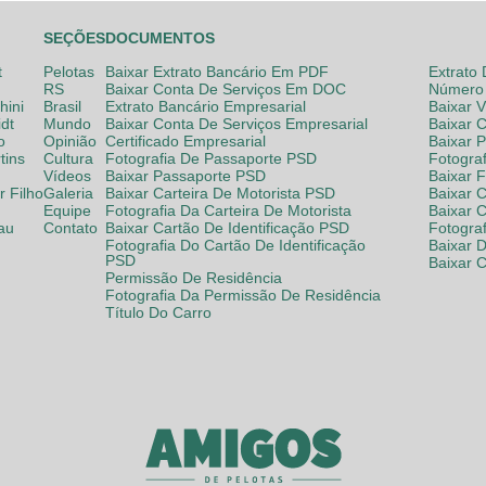
SEÇÕES
DOCUMENTOS
t
Pelotas
Baixar Extrato Bancário Em PDF
Extrato
RS
Baixar Conta De Serviços Em DOC
Número 
hini
Brasil
Extrato Bancário Empresarial
Baixar 
dt
Mundo
Baixar Conta De Serviços Empresarial
Baixar 
o
Opinião
Certificado Empresarial
Baixar 
tins
Cultura
Fotografia De Passaporte PSD
Fotogra
Vídeos
Baixar Passaporte PSD
Baixar 
 Filho
Galeria
Baixar Carteira De Motorista PSD
Baixar C
Equipe
Fotografia Da Carteira De Motorista
Baixar 
lau
Contato
Baixar Cartão De Identificação PSD
Fotogra
Fotografia Do Cartão De Identificação
Baixar 
PSD
Baixar 
Permissão De Residência
Fotografia Da Permissão De Residência
Título Do Carro