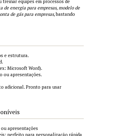
ou treinar equipes em processos de
a de energia para empresas
,
modelo de
onta de gás para empresas
, bastando
s e estrutura.
d.
x: Microsoft Word).
o ou apresentações.
 adicional. Pronto para usar
poníveis
o ou apresentações
is; perfeito para personalização rápida