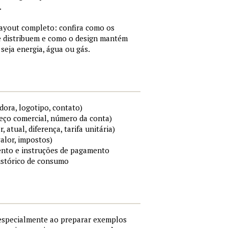
.
layout completo: confira como os
e distribuem e como o design mantém
 seja energia, água ou gás.
ora, logotipo, contato)
reço comercial, número da conta)
atual, diferença, tarifa unitária)
valor, impostos)
ento e instruções de pagamento
histórico de consumo
especialmente ao preparar exemplos