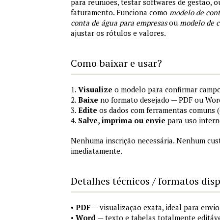
para reuniões, testar softwares de gestão, 
faturamento. Funciona como
modelo de cont
conta de água para empresas
ou
modelo de c
ajustar os rótulos e valores.
Como baixar e usar?
1.
Visualize
o modelo para confirmar campo
2.
Baixe
no formato desejado — PDF ou Wor
3.
Edite
os dados com ferramentas comuns (e
4.
Salve, imprima ou envie
para uso intern
Nenhuma inscrição necessária. Nenhum custo
imediatamente.
Detalhes técnicos / formatos dis
•
PDF
— visualização exata, ideal para envi
•
Word
— texto e tabelas totalmente editáve