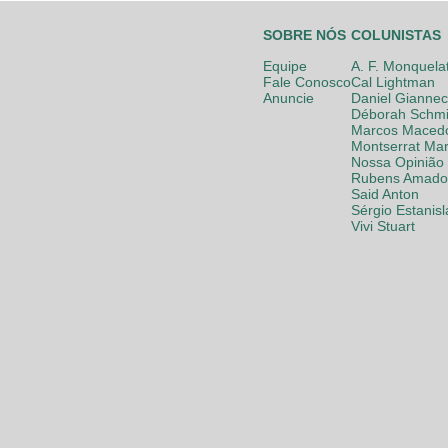
SOBRE NÓS
COLUNISTAS
Equipe
A. F. Monquela
Fale Conosco
Cal Lightman
Anuncie
Daniel Giannec
Déborah Schmi
Marcos Maced
Montserrat Mar
Nossa Opinião
Rubens Amador
Said Anton
Sérgio Estanis
Vivi Stuart