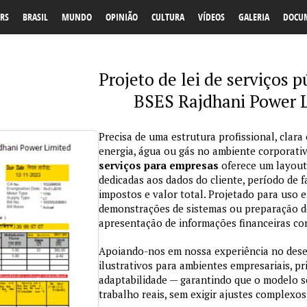
RS
BRASIL
MUNDO
OPINIÃO
CULTURA
VÍDEOS
GALERIA
DOCU
Projeto de lei de serviços p
BSES Rajdhani Power 
Precisa de uma estrutura profissional, clara
energia, água ou gás no ambiente corporat
serviços para empresas
oferece um layout
dedicadas aos dados do cliente, período de
impostos e valor total. Projetado para uso 
demonstrações de sistemas ou preparação de m
apresentação de informações financeiras com
Apoiando-nos em nossa experiência no des
ilustrativos para ambientes empresariais, pr
adaptabilidade — garantindo que o modelo s
trabalho reais, sem exigir ajustes complexos