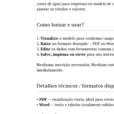
conta de água para empresas
ou
modelo de c
ajustar os rótulos e valores.
Como baixar e usar?
1.
Visualize
o modelo para confirmar campo
2.
Baixe
no formato desejado — PDF ou Wor
3.
Edite
os dados com ferramentas comuns (e
4.
Salve, imprima ou envie
para uso intern
Nenhuma inscrição necessária. Nenhum custo
imediatamente.
Detalhes técnicos / formatos dis
•
PDF
— visualização exata, ideal para envi
•
Word
— texto e tabelas totalmente editáve