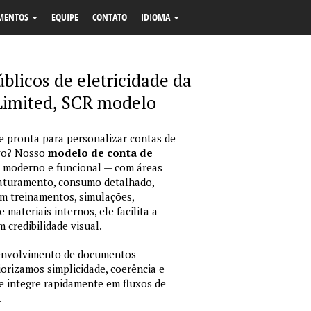
MENTOS
EQUIPE
CONTATO
IDIOMA
úblicos de eletricidade da
Limited, SCR modelo
 e pronta para personalizar contas de
ivo? Nosso
modelo de conta de
 moderno e funcional — com áreas
 faturamento, consumo detalhado,
em treinamentos, simulações,
ateriais internos, ele facilita a
 credibilidade visual.
envolvimento de documentos
iorizamos simplicidade, coerência e
e integre rapidamente em fluxos de
.