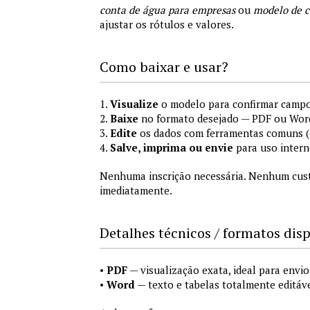
conta de água para empresas
ou
modelo de c
ajustar os rótulos e valores.
Como baixar e usar?
1.
Visualize
o modelo para confirmar campo
2.
Baixe
no formato desejado — PDF ou Wor
3.
Edite
os dados com ferramentas comuns (e
4.
Salve, imprima ou envie
para uso intern
Nenhuma inscrição necessária. Nenhum custo
imediatamente.
Detalhes técnicos / formatos dis
•
PDF
— visualização exata, ideal para envi
•
Word
— texto e tabelas totalmente editáve