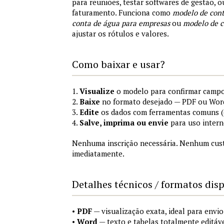
para reuniões, testar softwares de gestão, 
faturamento. Funciona como
modelo de cont
conta de água para empresas
ou
modelo de c
ajustar os rótulos e valores.
Como baixar e usar?
1.
Visualize
o modelo para confirmar campo
2.
Baixe
no formato desejado — PDF ou Wor
3.
Edite
os dados com ferramentas comuns (e
4.
Salve, imprima ou envie
para uso intern
Nenhuma inscrição necessária. Nenhum custo
imediatamente.
Detalhes técnicos / formatos dis
•
PDF
— visualização exata, ideal para envi
•
Word
— texto e tabelas totalmente editáve