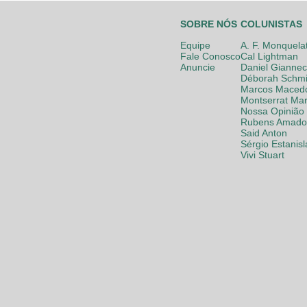
SOBRE NÓS
COLUNISTAS
Equipe
A. F. Monquela
Fale Conosco
Cal Lightman
Anuncie
Daniel Giannec
Déborah Schmi
Marcos Maced
Montserrat Mar
Nossa Opinião
Rubens Amador
Said Anton
Sérgio Estanis
Vivi Stuart