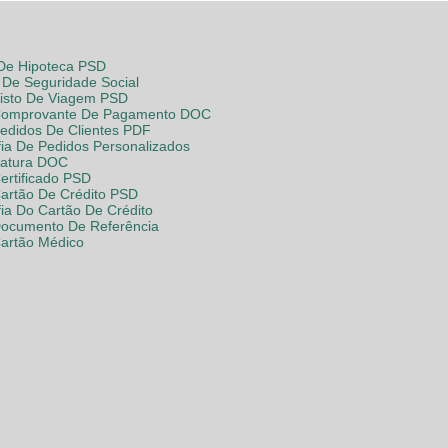
 De Hipoteca PSD
De Seguridade Social
Visto De Viagem PSD
Comprovante De Pagamento DOC
Pedidos De Clientes PDF
fia De Pedidos Personalizados
Fatura DOC
ertificado PSD
Cartão De Crédito PSD
fia Do Cartão De Crédito
Documento De Referência
Cartão Médico