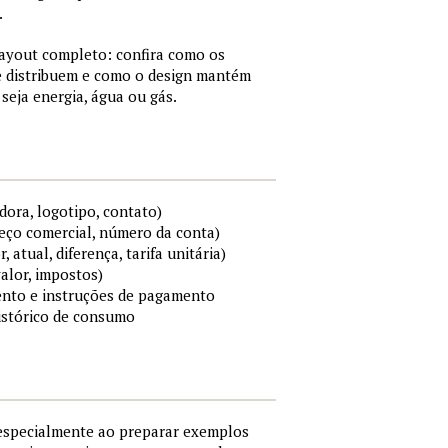
.
layout completo: confira como os
e distribuem e como o design mantém
 seja energia, água ou gás.
ora, logotipo, contato)
reço comercial, número da conta)
atual, diferença, tarifa unitária)
valor, impostos)
ento e instruções de pagamento
histórico de consumo
especialmente ao preparar exemplos