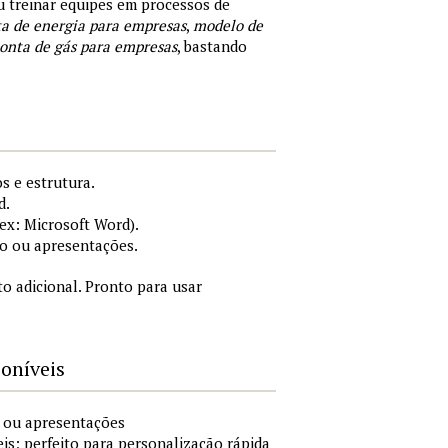
ou treinar equipes em processos de
a de energia para empresas
,
modelo de
onta de gás para empresas
, bastando
s e estrutura.
d.
x: Microsoft Word).
o ou apresentações.
 adicional. Pronto para usar
poníveis
o ou apresentações
is; perfeito para personalização rápida