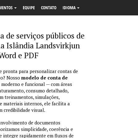
MENTOS
EQUIPE
CONTATO
IDIOMA
a de serviços públicos de
da Islândia Landsvirkjun
Word e PDF
 e pronta para personalizar contas de
ivo? Nosso
modelo de conta de
 moderno e funcional — com áreas
 faturamento, consumo detalhado,
em treinamentos, simulações,
ateriais internos, ele facilita a
 credibilidade visual.
envolvimento de documentos
iorizamos simplicidade, coerência e
e integre rapidamente em fluxos de