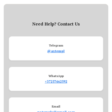
Need Help? Contact Us
Telegram
@axtempl
WhatsApp
+37257462592
Email