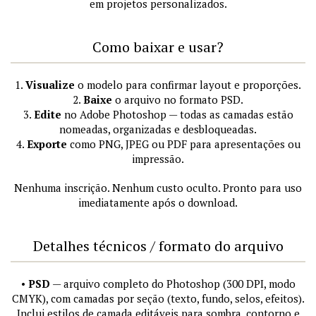
em projetos personalizados.
Como baixar e usar?
1.
Visualize
o modelo para confirmar layout e proporções.
2.
Baixe
o arquivo no formato PSD.
3.
Edite
no Adobe Photoshop — todas as camadas estão
nomeadas, organizadas e desbloqueadas.
4.
Exporte
como PNG, JPEG ou PDF para apresentações ou
impressão.
Nenhuma inscrição. Nenhum custo oculto. Pronto para uso
imediatamente após o download.
Detalhes técnicos / formato do arquivo
•
PSD
— arquivo completo do Photoshop (300 DPI, modo
CMYK), com camadas por seção (texto, fundo, selos, efeitos).
Inclui estilos de camada editáveis para sombra, contorno e