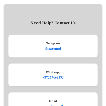
Need Help? Contact Us
Telegram
@axtempl
WhatsApp
+37257462592
Email