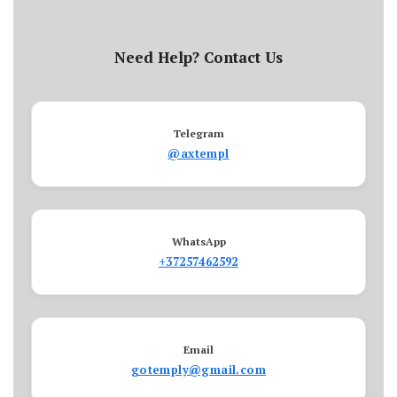
Need Help? Contact Us
Telegram
@axtempl
WhatsApp
+37257462592
Email
gotemply@gmail.com