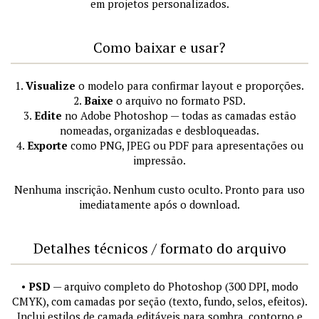
em projetos personalizados.
Como baixar e usar?
1.
Visualize
o modelo para confirmar layout e proporções.
2.
Baixe
o arquivo no formato PSD.
3.
Edite
no Adobe Photoshop — todas as camadas estão
nomeadas, organizadas e desbloqueadas.
4.
Exporte
como PNG, JPEG ou PDF para apresentações ou
impressão.
Nenhuma inscrição. Nenhum custo oculto. Pronto para uso
imediatamente após o download.
Detalhes técnicos / formato do arquivo
•
PSD
— arquivo completo do Photoshop (300 DPI, modo
CMYK), com camadas por seção (texto, fundo, selos, efeitos).
Inclui estilos de camada editáveis para sombra, contorno e