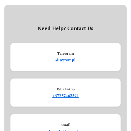
Need Help? Contact Us
Telegram
@axtempl
WhatsApp
+37257462592
Email