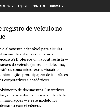
MENTOS
EQUIPE
CONTATO
IDIOMA
 registro de veículo no
ue
o e altamente adaptável para simular
strações de sistemas ou materiais
eículo PSD
oferece um layout realista —
mações do veículo (marca, modelo, ano,
gráficos como microtextos visuais e
de simulação, prototipagem de interfaces
es corporativos e acadêmicos.
olvimento de documentos ilustrativos
as, a clareza dos campos e a fidelidade
 em simulações — e este modelo foi
 demanda com eficiência.