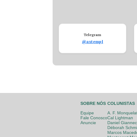
Telegram
@axtempl
SOBRE NÓS
COLUNISTAS
Equipe
A. F. Monquela
Fale Conosco
Cal Lightman
Anuncie
Daniel Giannec
Déborah Schmi
Marcos Maced