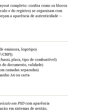
layout completo: confira como os blocos
ículo e do registro) se organizam com
forçam a aparência de autenticidade —
de emissora, logotipo)
PF/CNPJ)
chassi, placa, tipo de combustível)
o do documento, validade)
(com camadas separadas)
manho A4 ou carta
veículo em PSD
com aparência
dação em sistemas de gestão,