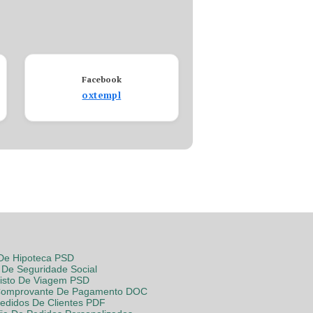
Facebook
oxtempl
 De Hipoteca PSD
De Seguridade Social
Visto De Viagem PSD
Comprovante De Pagamento DOC
Pedidos De Clientes PDF