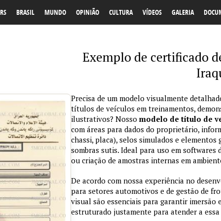
RS
BRASIL
MUNDO
OPINIÃO
CULTURA
VÍDEOS
GALERIA
DOCU
Exemplo de certificado de
Iraq
Precisa de um modelo visualmente detalhad
títulos de veículos em treinamentos, demon
ilustrativos? Nosso
modelo de título de v
com áreas para dados do proprietário, infor
chassi, placa), selos simulados e elementos 
sombras sutis. Ideal para uso em softwares 
ou criação de amostras internas em ambient
De acordo com nossa experiência no desenv
para setores automotivos e de gestão de frot
visual são essenciais para garantir imersão
estruturado justamente para atender a essa