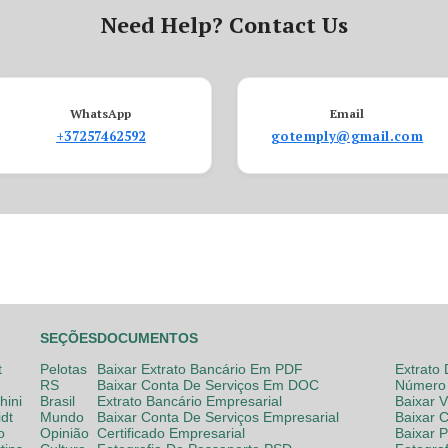
Need Help? Contact Us
WhatsApp
Email
+37257462592
gotemply@gmail.com
SEÇÕES
DOCUMENTOS
t
Pelotas
Baixar Extrato Bancário Em PDF
Extrato
RS
Baixar Conta De Serviços Em DOC
Número 
hini
Brasil
Extrato Bancário Empresarial
Baixar 
dt
Mundo
Baixar Conta De Serviços Empresarial
Baixar 
o
Opinião
Certificado Empresarial
Baixar 