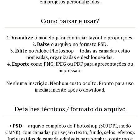
em projetos personalizados.
Como baixar e usar?
1.
Visualize
o modelo para confirmar layout e proporções.
2.
Baixe
o arquivo no formato PSD.
3.
Edite
no Adobe Photoshop — todas as camadas estão
nomeadas, organizadas e desbloqueadas.
4.
Exporte
como PNG, JPEG ou PDF para apresentações ou
impressão.
Nenhuma inscrição. Nenhum custo oculto. Pronto para uso
imediatamente após o download.
Detalhes técnicos / formato do arquivo
•
PSD
— arquivo completo do Photoshop (300 DPI, modo
CMYK), com camadas por seção (texto, fundo, selos, efeitos).
Inclui estilos de camada editáveis para sombra, contorno e