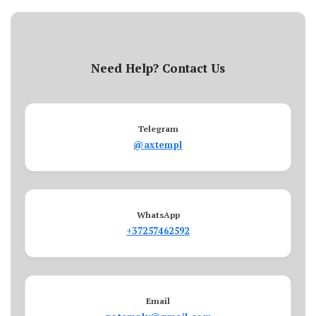
Need Help? Contact Us
Telegram
@axtempl
WhatsApp
+37257462592
Email