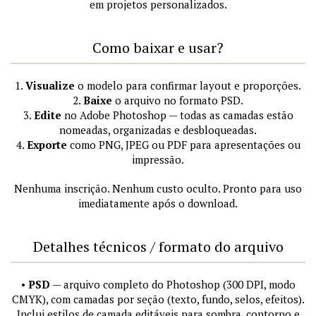
em projetos personalizados.
Como baixar e usar?
1.
Visualize
o modelo para confirmar layout e proporções.
2.
Baixe
o arquivo no formato PSD.
3.
Edite
no Adobe Photoshop — todas as camadas estão
nomeadas, organizadas e desbloqueadas.
4.
Exporte
como PNG, JPEG ou PDF para apresentações ou
impressão.
Nenhuma inscrição. Nenhum custo oculto. Pronto para uso
imediatamente após o download.
Detalhes técnicos / formato do arquivo
•
PSD
— arquivo completo do Photoshop (300 DPI, modo
CMYK), com camadas por seção (texto, fundo, selos, efeitos).
Inclui estilos de camada editáveis para sombra, contorno e