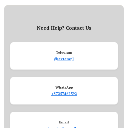
Need Help? Contact Us
Telegram
@axtempl
WhatsApp
+37257462592
Email