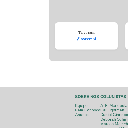
Telegram
@axtempl
SOBRE NÓS
COLUNISTAS
Equipe
A. F. Monquela
Fale Conosco
Cal Lightman
Anuncie
Daniel Giannec
Déborah Schmi
Marcos Maced