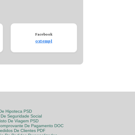
Facebook
oxtempl
 De Hipoteca PSD
De Seguridade Social
Visto De Viagem PSD
Comprovante De Pagamento DOC
Pedidos De Clientes PDF