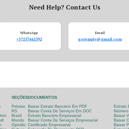
Need Help? Contact Us
WhatsApp
Email
+37257462592
gotemply@gmail.com
SEÇÕES
DOCUMENTOS
t
Pelotas
Baixar Extrato Bancário Em PDF
Extrato
RS
Baixar Conta De Serviços Em DOC
Número 
hini
Brasil
Extrato Bancário Empresarial
Baixar 
dt
Mundo
Baixar Conta De Serviços Empresarial
Baixar 
o
Opinião
Certificado Empresarial
Baixar 