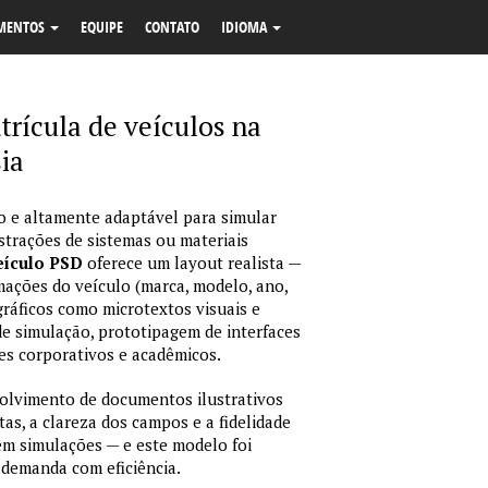
MENTOS
EQUIPE
CONTATO
IDIOMA
rícula de veículos na
ia
o e altamente adaptável para simular
strações de sistemas ou materiais
eículo PSD
oferece um layout realista —
mações do veículo (marca, modelo, ano,
gráficos como microtextos visuais e
de simulação, prototipagem de interfaces
es corporativos e acadêmicos.
olvimento de documentos ilustrativos
as, a clareza dos campos e a fidelidade
 em simulações — e este modelo foi
 demanda com eficiência.