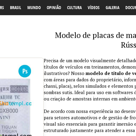
RS
BRASIL
MUNDO
OPINIÃO
CULTURA
VÍDEOS
GALERIA
DOCU
Modelo de placas de mat
Rúss
Precisa de um modelo visualmente detalhad
títulos de veículos em treinamentos, demon
ilustrativos? Nosso
modelo de título de v
com áreas para dados do proprietário, infor
chassi, placa), selos simulados e elementos 
sombras sutis. Ideal para uso em softwares 
ou criação de amostras internas em ambient
De acordo com nossa experiência no desenv
para setores automotivos e de gestão de frot
visual são essenciais para garantir imersão
estruturado justamente para atender a essa