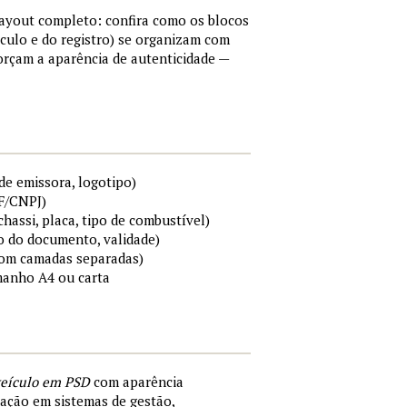
layout completo: confira como os blocos
ículo e do registro) se organizam com
forçam a aparência de autenticidade —
de emissora, logotipo)
PF/CNPJ)
chassi, placa, tipo de combustível)
o do documento, validade)
(com camadas separadas)
manho A4 ou carta
veículo em PSD
com aparência
dação em sistemas de gestão,