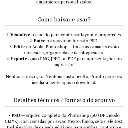
em projetos personalizados.
Como baixar e usar?
1.
Visualize
o modelo para confirmar layout e proporções.
2.
Baixe
o arquivo no formato PSD.
3.
Edite
no Adobe Photoshop — todas as camadas estão
nomeadas, organizadas e desbloqueadas.
4.
Exporte
como PNG, JPEG ou PDF para apresentações ou
impressão.
Nenhuma inscrição. Nenhum custo oculto. Pronto para uso
imediatamente após o download.
Detalhes técnicos / formato do arquivo
•
PSD
— arquivo completo do Photoshop (300 DPI, modo
CMYK), com camadas por seção (texto, fundo, selos, efeitos).
Inclui estilos de camada editáveis para sombra, contorno e