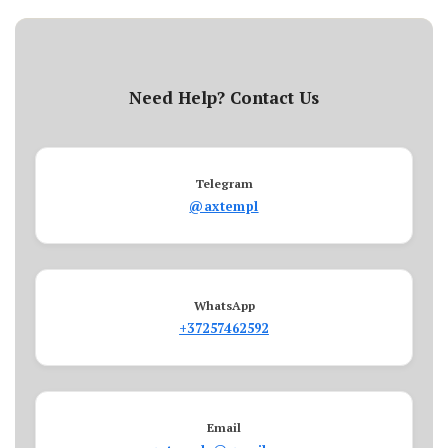
Need Help? Contact Us
Telegram
@axtempl
WhatsApp
+37257462592
Email