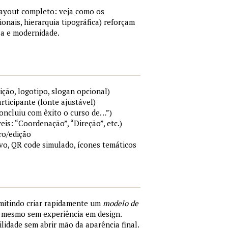
layout completo: veja como os
ionais, hierarquia tipográfica) reforçam
a e modernidade.
ição, logotipo, slogan opcional)
rticipante (fonte ajustável)
Concluiu com êxito o curso de…”)
eis: “Coordenação”, “Direção”, etc.)
ro/edição
ivo, QR code simulado, ícones temáticos
rmitindo criar rapidamente um
modelo de
, mesmo sem experiência em design.
ilidade sem abrir mão da aparência final.