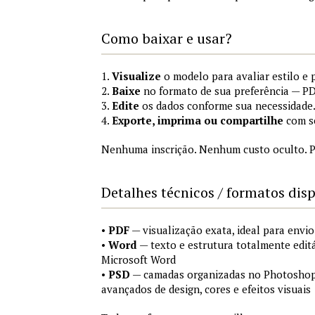
Como baixar e usar?
1.
Visualize
o modelo para avaliar estilo e 
2.
Baixe
no formato de sua preferência — P
3.
Edite
os dados conforme sua necessidade
4.
Exporte, imprima ou compartilhe
com se
Nenhuma inscrição. Nenhum custo oculto. P
Detalhes técnicos / formatos dis
•
PDF
— visualização exata, ideal para envio
•
Word
— texto e estrutura totalmente edit
Microsoft Word
•
PSD
— camadas organizadas no Photoshop (
avançados de design, cores e efeitos visuais