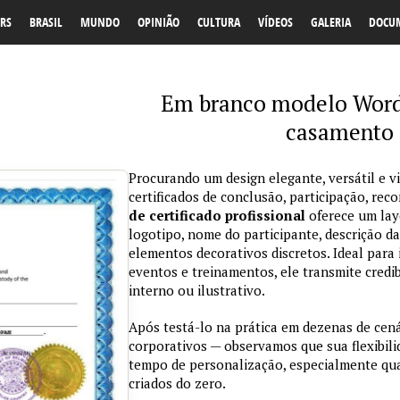
RS
BRASIL
MUNDO
OPINIÃO
CULTURA
VÍDEOS
GALERIA
DOCU
Em branco modelo Word 
casamento 
Procurando um design elegante, versátil e v
certificados de conclusão, participação, r
de certificado profissional
oferece um lay
logotipo, nome do participante, descrição da
elementos decorativos discretos. Ideal para 
eventos e treinamentos, ele transmite credi
interno ou ilustrativo.
Após testá-lo na prática em dezenas de cen
corporativos — observamos que sua flexibil
tempo de personalização, especialmente qu
criados do zero.