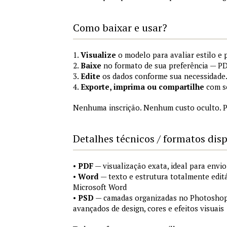
Como baixar e usar?
1.
Visualize
o modelo para avaliar estilo e 
2.
Baixe
no formato de sua preferência — P
3.
Edite
os dados conforme sua necessidade
4.
Exporte, imprima ou compartilhe
com se
Nenhuma inscrição. Nenhum custo oculto. P
Detalhes técnicos / formatos dis
•
PDF
— visualização exata, ideal para envio
•
Word
— texto e estrutura totalmente edit
Microsoft Word
•
PSD
— camadas organizadas no Photoshop (
avançados de design, cores e efeitos visuais