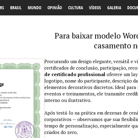
RS
BRASIL
MUNDO
OPINIÃO
CULTURA
VÍDEOS
GALERIA
DOCU
Para baixar modelo Word
casamento n
Procurando um design elegante, versátil e v
certificados de conclusão, participação, r
de certificado profissional
oferece um lay
logotipo, nome do participante, descrição da
elementos decorativos discretos. Ideal para 
eventos e treinamentos, ele transmite credi
interno ou ilustrativo.
Após testá-lo na prática em dezenas de cen
corporativos — observamos que sua flexibil
tempo de personalização, especialmente qu
criados do zero.