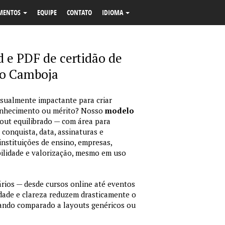
MENTOS
EQUIPE
CONTATO
IDIOMA
 e PDF de certidão de
o Camboja
isualmente impactante para criar
econhecimento ou mérito? Nosso
modelo
out equilibrado — com área para
 conquista, data, assinaturas e
instituições de ensino, empresas,
bilidade e valorização, mesmo em uso
ários — desde cursos online até eventos
idade e clareza reduzem drasticamente o
ando comparado a layouts genéricos ou