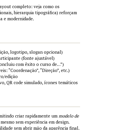
layout completo: veja como os
ionais, hierarquia tipográfica) reforçam
a e modernidade.
ição, logotipo, slogan opcional)
rticipante (fonte ajustável)
Concluiu com êxito o curso de…”)
eis: “Coordenação”, “Direção”, etc.)
ro/edição
ivo, QR code simulado, ícones temáticos
rmitindo criar rapidamente um
modelo de
, mesmo sem experiência em design.
ilidade sem abrir mão da aparência final.