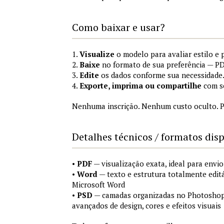
Como baixar e usar?
1.
Visualize
o modelo para avaliar estilo e 
2.
Baixe
no formato de sua preferência — P
3.
Edite
os dados conforme sua necessidade
4.
Exporte, imprima ou compartilhe
com se
Nenhuma inscrição. Nenhum custo oculto. P
Detalhes técnicos / formatos dis
•
PDF
— visualização exata, ideal para envio
•
Word
— texto e estrutura totalmente edit
Microsoft Word
•
PSD
— camadas organizadas no Photoshop (
avançados de design, cores e efeitos visuais