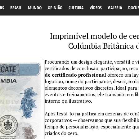
RS
BRASIL
MUNDO
OPINIÃO
CULTURA
VÍDEOS
GALERIA
DOCU
Imprimível modelo de cer
Colúmbia Britânica
Procurando um design elegante, versátil e v
certificados de conclusão, participação, r
de certificado profissional
oferece um lay
logotipo, nome do participante, descrição da
elementos decorativos discretos. Ideal para 
eventos e treinamentos, ele transmite credi
interno ou ilustrativo.
Após testá-lo na prática em dezenas de cen
corporativos — observamos que sua flexibil
tempo de personalização, especialmente qu
criados do zero.