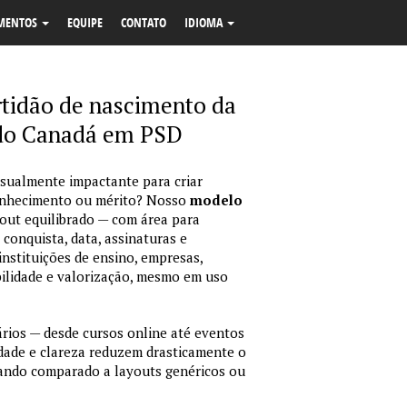
MENTOS
EQUIPE
CONTATO
IDIOMA
tidão de nascimento da
 do Canadá em PSD
isualmente impactante para criar
econhecimento ou mérito? Nosso
modelo
out equilibrado — com área para
 conquista, data, assinaturas e
instituições de ensino, empresas,
bilidade e valorização, mesmo em uso
ários — desde cursos online até eventos
idade e clareza reduzem drasticamente o
ando comparado a layouts genéricos ou