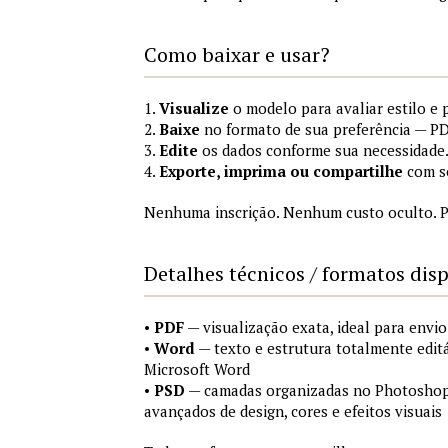
Como baixar e usar?
1.
Visualize
o modelo para avaliar estilo e 
2.
Baixe
no formato de sua preferência — P
3.
Edite
os dados conforme sua necessidade
4.
Exporte, imprima ou compartilhe
com se
Nenhuma inscrição. Nenhum custo oculto. P
Detalhes técnicos / formatos dis
•
PDF
— visualização exata, ideal para envio
•
Word
— texto e estrutura totalmente edit
Microsoft Word
•
PSD
— camadas organizadas no Photoshop (
avançados de design, cores e efeitos visuais