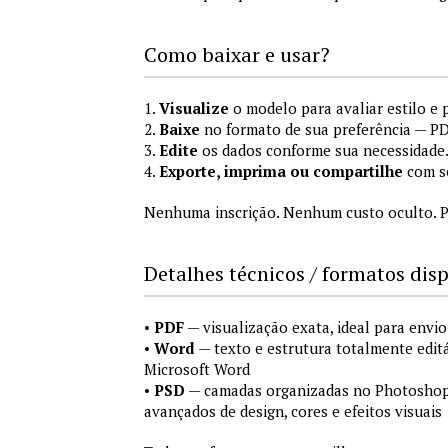
Como baixar e usar?
1.
Visualize
o modelo para avaliar estilo e 
2.
Baixe
no formato de sua preferência — P
3.
Edite
os dados conforme sua necessidade
4.
Exporte, imprima ou compartilhe
com se
Nenhuma inscrição. Nenhum custo oculto. P
Detalhes técnicos / formatos dis
•
PDF
— visualização exata, ideal para envio
•
Word
— texto e estrutura totalmente edit
Microsoft Word
•
PSD
— camadas organizadas no Photoshop (
avançados de design, cores e efeitos visuais