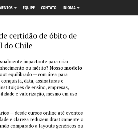
MENTOS
EQUIPE
CONTATO
IDIOMA
e certidão de óbito de
al do Chile
isualmente impactante para criar
econhecimento ou mérito? Nosso
modelo
out equilibrado — com área para
 conquista, data, assinaturas e
instituições de ensino, empresas,
bilidade e valorização, mesmo em uso
ários — desde cursos online até eventos
idade e clareza reduzem drasticamente o
ando comparado a layouts genéricos ou