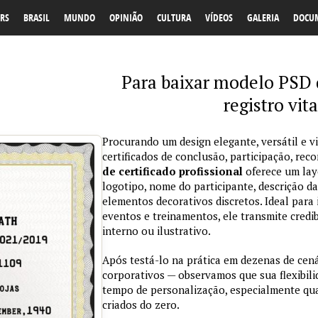
RS
BRASIL
MUNDO
OPINIÃO
CULTURA
VÍDEOS
GALERIA
DOCU
Para baixar modelo PSD d
registro vit
Procurando um design elegante, versátil e v
certificados de conclusão, participação, r
de certificado profissional
oferece um lay
logotipo, nome do participante, descrição da
elementos decorativos discretos. Ideal para 
eventos e treinamentos, ele transmite credi
interno ou ilustrativo.
Após testá-lo na prática em dezenas de cen
corporativos — observamos que sua flexibil
tempo de personalização, especialmente qu
criados do zero.