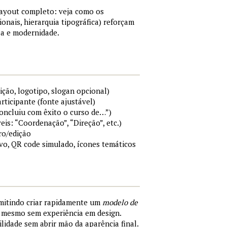
layout completo: veja como os
ionais, hierarquia tipográfica) reforçam
a e modernidade.
ição, logotipo, slogan opcional)
rticipante (fonte ajustável)
Concluiu com êxito o curso de…”)
eis: “Coordenação”, “Direção”, etc.)
ro/edição
ivo, QR code simulado, ícones temáticos
rmitindo criar rapidamente um
modelo de
, mesmo sem experiência em design.
ilidade sem abrir mão da aparência final.