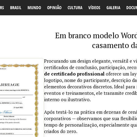
RS
BRASIL
MUNDO
OPINIÃO
CULTURA
VÍDEOS
GALERIA
DOCU
Em branco modelo Word 
casamento d
Procurando um design elegante, versátil e v
certificados de conclusão, participação, r
de certificado profissional
oferece um lay
logotipo, nome do participante, descrição da
elementos decorativos discretos. Ideal para 
eventos e treinamentos, ele transmite credi
interno ou ilustrativo.
Após testá-lo na prática em dezenas de cen
corporativos — observamos que sua flexibil
tempo de personalização, especialmente qu
criados do zero.