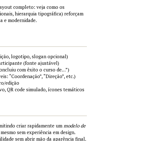
layout completo: veja como os
ionais, hierarquia tipográfica) reforçam
a e modernidade.
ição, logotipo, slogan opcional)
rticipante (fonte ajustável)
Concluiu com êxito o curso de…”)
eis: “Coordenação”, “Direção”, etc.)
ro/edição
ivo, QR code simulado, ícones temáticos
rmitindo criar rapidamente um
modelo de
, mesmo sem experiência em design.
ilidade sem abrir mão da aparência final.