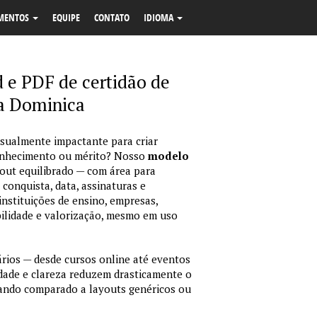
MENTOS
EQUIPE
CONTATO
IDIOMA
e PDF de certidão de
a Dominica
isualmente impactante para criar
econhecimento ou mérito? Nosso
modelo
out equilibrado — com área para
 conquista, data, assinaturas e
instituições de ensino, empresas,
bilidade e valorização, mesmo em uso
ários — desde cursos online até eventos
idade e clareza reduzem drasticamente o
ando comparado a layouts genéricos ou