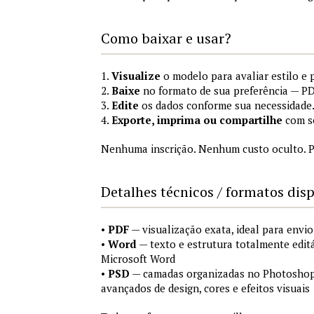
Como baixar e usar?
1.
Visualize
o modelo para avaliar estilo e 
2.
Baixe
no formato de sua preferência — P
3.
Edite
os dados conforme sua necessidade
4.
Exporte, imprima ou compartilhe
com se
Nenhuma inscrição. Nenhum custo oculto. P
Detalhes técnicos / formatos dis
•
PDF
— visualização exata, ideal para envio
•
Word
— texto e estrutura totalmente edit
Microsoft Word
•
PSD
— camadas organizadas no Photoshop (
avançados de design, cores e efeitos visuais