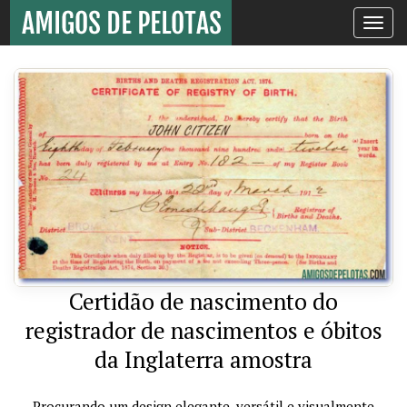
Toggle
navigati
Certidão de nascimento do
registrador de nascimentos e óbitos
da Inglaterra amostra
Procurando um design elegante, versátil e visualmente