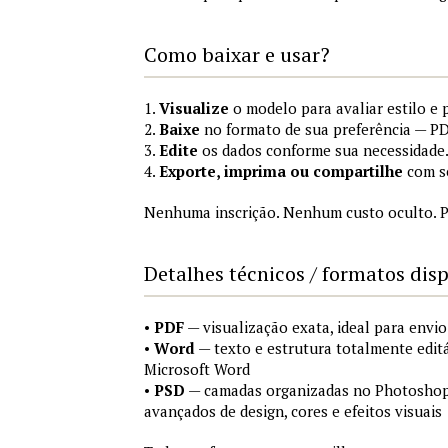
Como baixar e usar?
1.
Visualize
o modelo para avaliar estilo e 
2.
Baixe
no formato de sua preferência — P
3.
Edite
os dados conforme sua necessidade
4.
Exporte, imprima ou compartilhe
com se
Nenhuma inscrição. Nenhum custo oculto. P
Detalhes técnicos / formatos dis
•
PDF
— visualização exata, ideal para envio
•
Word
— texto e estrutura totalmente edit
Microsoft Word
•
PSD
— camadas organizadas no Photoshop (
avançados de design, cores e efeitos visuais