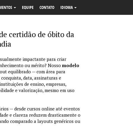
MENTOS
EQUIPE
CONTATO
IDIOMA
e certidão de óbito da
ndia
isualmente impactante para criar
econhecimento ou mérito? Nosso
modelo
out equilibrado — com área para
 conquista, data, assinaturas e
instituições de ensino, empresas,
bilidade e valorização, mesmo em uso
ários — desde cursos online até eventos
idade e clareza reduzem drasticamente o
ando comparado a layouts genéricos ou