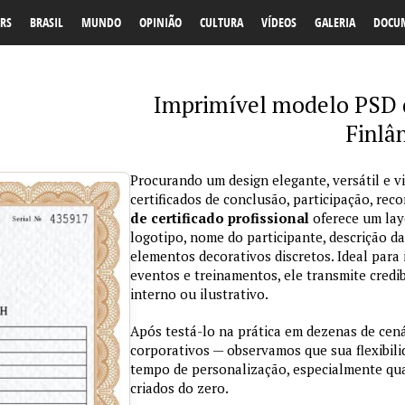
RS
BRASIL
MUNDO
OPINIÃO
CULTURA
VÍDEOS
GALERIA
DOCU
Imprimível modelo PSD d
Finlâ
Procurando um design elegante, versátil e v
certificados de conclusão, participação, r
de certificado profissional
oferece um lay
logotipo, nome do participante, descrição da
elementos decorativos discretos. Ideal para 
eventos e treinamentos, ele transmite credi
interno ou ilustrativo.
Após testá-lo na prática em dezenas de cen
corporativos — observamos que sua flexibil
tempo de personalização, especialmente qu
criados do zero.