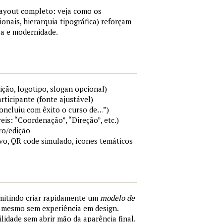
layout completo: veja como os
ionais, hierarquia tipográfica) reforçam
a e modernidade.
ição, logotipo, slogan opcional)
rticipante (fonte ajustável)
Concluiu com êxito o curso de…”)
eis: “Coordenação”, “Direção”, etc.)
ro/edição
ivo, QR code simulado, ícones temáticos
rmitindo criar rapidamente um
modelo de
, mesmo sem experiência em design.
ilidade sem abrir mão da aparência final.