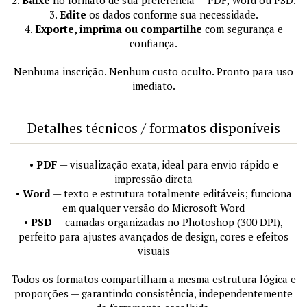
2.
Baixe
no formato de sua preferência — PDF, Word ou PSD.
3.
Edite
os dados conforme sua necessidade.
4.
Exporte, imprima ou compartilhe
com segurança e
confiança.
Nenhuma inscrição. Nenhum custo oculto. Pronto para uso
imediato.
Detalhes técnicos / formatos disponíveis
•
PDF
— visualização exata, ideal para envio rápido e
impressão direta
•
Word
— texto e estrutura totalmente editáveis; funciona
em qualquer versão do Microsoft Word
•
PSD
— camadas organizadas no Photoshop (300 DPI),
perfeito para ajustes avançados de design, cores e efeitos
visuais
Todos os formatos compartilham a mesma estrutura lógica e
proporções — garantindo consistência, independentemente