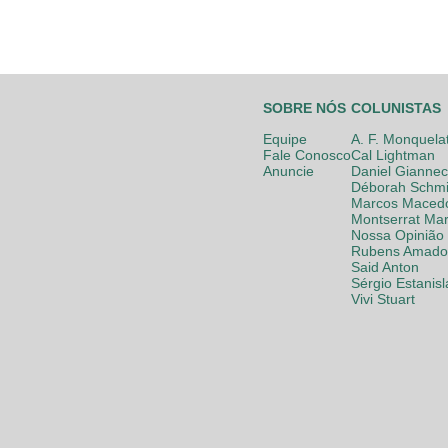
SOBRE NÓS
COLUNISTAS
Equipe
A. F. Monquela
Fale Conosco
Cal Lightman
Anuncie
Daniel Giannec
Déborah Schmi
Marcos Maced
Montserrat Mar
Nossa Opinião
Rubens Amador
Said Anton
Sérgio Estanis
Vivi Stuart