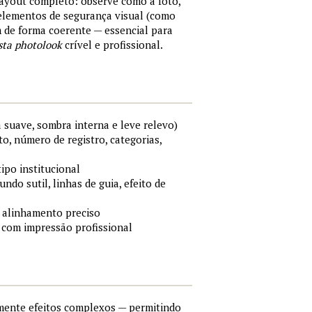
layout completo: observe como a foto,
 elementos de segurança visual (como
m de forma coerente — essencial para
sta photolook
crível e profissional.
 suave, sombra interna e leve relevo)
o, número de registro, categorias,
tipo institucional
ndo sutil, linhas de guia, efeito de
 alinhamento preciso
 com impressão profissional
lmente efeitos complexos — permitindo