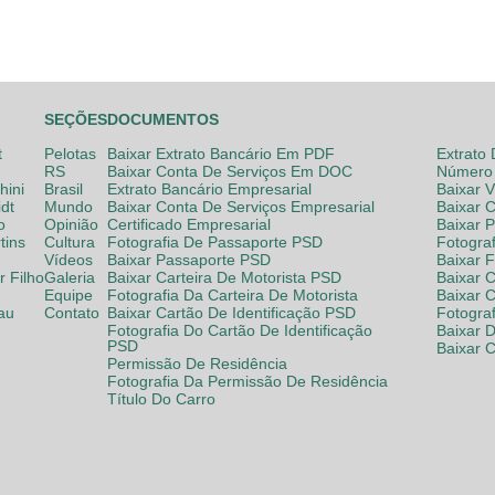
SEÇÕES
DOCUMENTOS
t
Pelotas
Baixar Extrato Bancário Em PDF
Extrato
RS
Baixar Conta De Serviços Em DOC
Número 
hini
Brasil
Extrato Bancário Empresarial
Baixar 
dt
Mundo
Baixar Conta De Serviços Empresarial
Baixar 
o
Opinião
Certificado Empresarial
Baixar 
tins
Cultura
Fotografia De Passaporte PSD
Fotogra
Vídeos
Baixar Passaporte PSD
Baixar 
 Filho
Galeria
Baixar Carteira De Motorista PSD
Baixar C
Equipe
Fotografia Da Carteira De Motorista
Baixar 
lau
Contato
Baixar Cartão De Identificação PSD
Fotogra
Fotografia Do Cartão De Identificação
Baixar 
PSD
Baixar 
Permissão De Residência
Fotografia Da Permissão De Residência
Título Do Carro