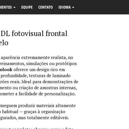
MENTOS
EQUIPE
CONTATO
IDIOMA
 DL fotovisual frontal
elo
 aparência extremamente realista, no
treinamentos, simulações ou protótipos
tolook
oferece um design rico em
 profundidade, texturas de laminado
ões reais. Ideal para demonstrações de
amento ou criação de amostras internas,
rometer a facilidade de personalização.
nseguem produzir materiais altamente
habitual — graças à organização
igurados, mas totalmente editáveis.