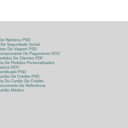
 De Hipoteca PSD
De Seguridade Social
Visto De Viagem PSD
Comprovante De Pagamento DOC
Pedidos De Clientes PDF
fia De Pedidos Personalizados
Fatura DOC
ertificado PSD
Cartão De Crédito PSD
fia Do Cartão De Crédito
Documento De Referência
Cartão Médico