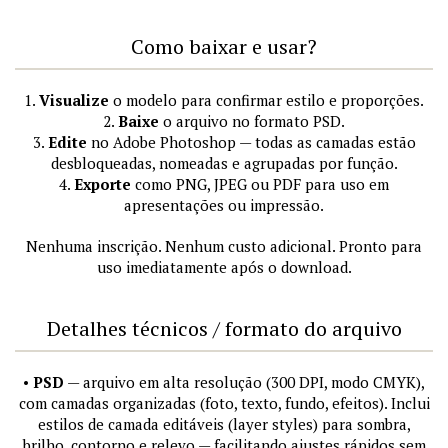
Como baixar e usar?
1.
Visualize
o modelo para confirmar estilo e proporções.
2.
Baixe
o arquivo no formato PSD.
3.
Edite
no Adobe Photoshop — todas as camadas estão
desbloqueadas, nomeadas e agrupadas por função.
4.
Exporte
como PNG, JPEG ou PDF para uso em
apresentações ou impressão.
Nenhuma inscrição. Nenhum custo adicional. Pronto para
uso imediatamente após o download.
Detalhes técnicos / formato do arquivo
•
PSD
— arquivo em alta resolução (300 DPI, modo CMYK),
com camadas organizadas (foto, texto, fundo, efeitos). Inclui
estilos de camada editáveis (layer styles) para sombra,
brilho, contorno e relevo — facilitando ajustes rápidos sem