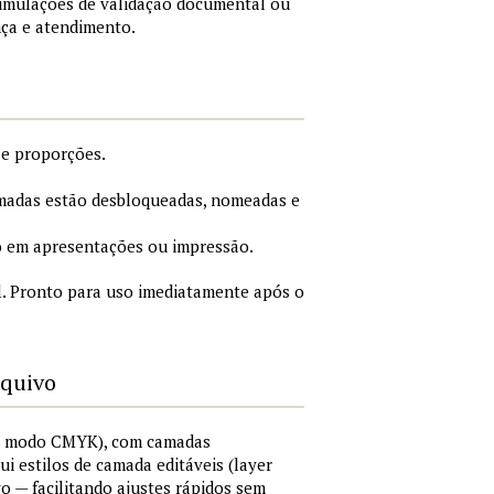
simulações de validação documental ou
nça e atendimento.
 e proporções.
adas estão desbloqueadas, nomeadas e
 em apresentações ou impressão.
. Pronto para uso imediatamente após o
rquivo
I, modo CMYK), com camadas
lui estilos de camada editáveis (layer
vo — facilitando ajustes rápidos sem