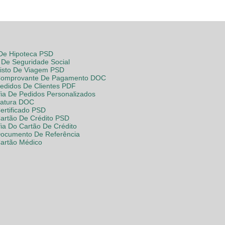
 De Hipoteca PSD
De Seguridade Social
Visto De Viagem PSD
Comprovante De Pagamento DOC
Pedidos De Clientes PDF
fia De Pedidos Personalizados
Fatura DOC
ertificado PSD
Cartão De Crédito PSD
fia Do Cartão De Crédito
Documento De Referência
Cartão Médico