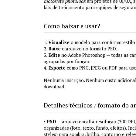
motorista photolook
em projetos de UI/UX, 
kits de treinamento para equipes de segura
Como baixar e usar?
1.
Visualize
o modelo para confirmar estilo
2.
Baixe
o arquivo no formato PSD.
3.
Edite
no Adobe Photoshop — todas as cam
agrupadas por função.
4.
Exporte
como PNG, JPEG ou PDF para uso
Nenhuma inscrição. Nenhum custo adicional
download.
Detalhes técnicos / formato do a
•
PSD
— arquivo em alta resolução (300 DP
organizadas (foto, texto, fundo, efeitos). Inc
styles) para sombra, brilho, contorno e rele