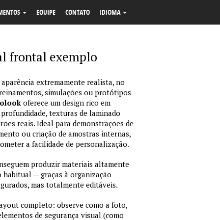
MENTOS
EQUIPE
CONTATO
IDIOMA
al frontal exemplo
 aparência extremamente realista, no
treinamentos, simulações ou protótipos
tolook
oferece um design rico em
 profundidade, texturas de laminado
ões reais. Ideal para demonstrações de
amento ou criação de amostras internas,
rometer a facilidade de personalização.
nseguem produzir materiais altamente
habitual — graças à organização
igurados, mas totalmente editáveis.
layout completo: observe como a foto,
 elementos de segurança visual (como