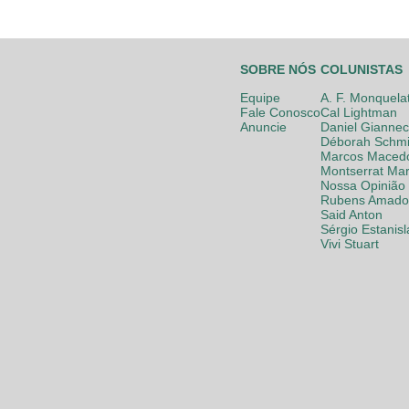
SOBRE NÓS
COLUNISTAS
Equipe
A. F. Monquela
Fale Conosco
Cal Lightman
Anuncie
Daniel Giannec
Déborah Schmi
Marcos Maced
Montserrat Mar
Nossa Opinião
Rubens Amador
Said Anton
Sérgio Estanis
Vivi Stuart