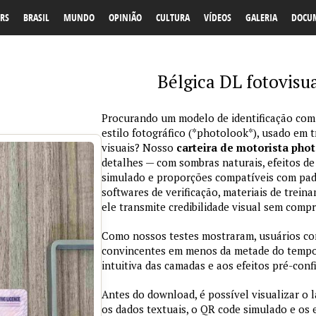
RS
BRASIL
MUNDO
OPINIÃO
CULTURA
VÍDEOS
GALERIA
DOCU
Bélgica DL fotovisu
Procurando um modelo de identificação com
estilo fotográfico (*photolook*), usado em 
visuais? Nosso
carteira de motorista pho
detalhes — com sombras naturais, efeitos de
simulado e proporções compatíveis com padr
softwares de verificação, materiais de trein
ele transmite credibilidade visual sem comp
Como nossos testes mostraram, usuários co
convincentes em menos da metade do tempo 
intuitiva das camadas e aos efeitos pré-conf
Antes do download, é possível visualizar o 
os dados textuais, o QR code simulado e os