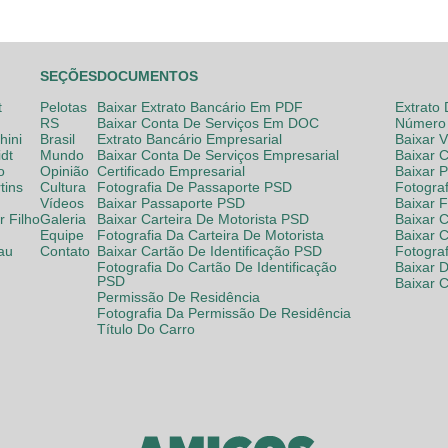
SEÇÕES
DOCUMENTOS
t
Pelotas
Baixar Extrato Bancário Em PDF
Extrato
RS
Baixar Conta De Serviços Em DOC
Número 
hini
Brasil
Extrato Bancário Empresarial
Baixar 
dt
Mundo
Baixar Conta De Serviços Empresarial
Baixar 
o
Opinião
Certificado Empresarial
Baixar 
tins
Cultura
Fotografia De Passaporte PSD
Fotogra
Vídeos
Baixar Passaporte PSD
Baixar 
 Filho
Galeria
Baixar Carteira De Motorista PSD
Baixar C
Equipe
Fotografia Da Carteira De Motorista
Baixar 
lau
Contato
Baixar Cartão De Identificação PSD
Fotogra
Fotografia Do Cartão De Identificação
Baixar 
PSD
Baixar 
Permissão De Residência
Fotografia Da Permissão De Residência
Título Do Carro