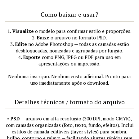
Como baixar e usar?
1.
Visualize
o modelo para confirmar estilo e proporções.
2.
Baixe
o arquivo no formato PSD.
3.
Edite
no Adobe Photoshop — todas as camadas estão
desbloqueadas, nomeadas e agrupadas por função.
4.
Exporte
como PNG, JPEG ou PDF para uso em
apresentações ou impressão.
Nenhuma inscrição. Nenhum custo adicional. Pronto para
uso imediatamente após o download.
Detalhes técnicos / formato do arquivo
•
PSD
— arquivo em alta resolução (300 DPI, modo CMYK),
com camadas organizadas (foto, texto, fundo, efeitos). Inclui
estilos de camada editáveis (layer styles) para sombra,
brilho, contorno e relevo — facilitando ajustes rápidos sem