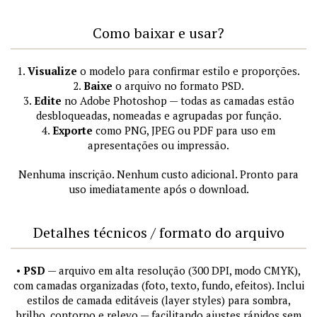
Como baixar e usar?
1.
Visualize
o modelo para confirmar estilo e proporções.
2.
Baixe
o arquivo no formato PSD.
3.
Edite
no Adobe Photoshop — todas as camadas estão
desbloqueadas, nomeadas e agrupadas por função.
4.
Exporte
como PNG, JPEG ou PDF para uso em
apresentações ou impressão.
Nenhuma inscrição. Nenhum custo adicional. Pronto para
uso imediatamente após o download.
Detalhes técnicos / formato do arquivo
•
PSD
— arquivo em alta resolução (300 DPI, modo CMYK),
com camadas organizadas (foto, texto, fundo, efeitos). Inclui
estilos de camada editáveis (layer styles) para sombra,
brilho, contorno e relevo — facilitando ajustes rápidos sem