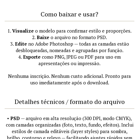
Como baixar e usar?
1.
Visualize
o modelo para confirmar estilo e proporções.
2.
Baixe
o arquivo no formato PSD.
3.
Edite
no Adobe Photoshop — todas as camadas estão
desbloqueadas, nomeadas e agrupadas por função.
4.
Exporte
como PNG, JPEG ou PDF para uso em
apresentações ou impressão.
Nenhuma inscrição. Nenhum custo adicional. Pronto para
uso imediatamente após o download.
Detalhes técnicos / formato do arquivo
•
PSD
— arquivo em alta resolução (300 DPI, modo CMYK),
com camadas organizadas (foto, texto, fundo, efeitos). Inclui
estilos de camada editáveis (layer styles) para sombra,
brilho, contorno e relevo — facilitando ajustes rápidos sem