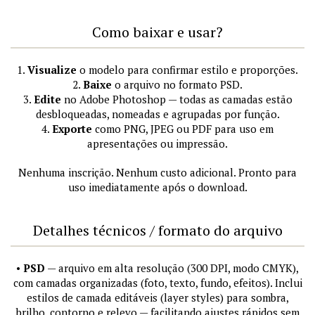
Como baixar e usar?
1.
Visualize
o modelo para confirmar estilo e proporções.
2.
Baixe
o arquivo no formato PSD.
3.
Edite
no Adobe Photoshop — todas as camadas estão
desbloqueadas, nomeadas e agrupadas por função.
4.
Exporte
como PNG, JPEG ou PDF para uso em
apresentações ou impressão.
Nenhuma inscrição. Nenhum custo adicional. Pronto para
uso imediatamente após o download.
Detalhes técnicos / formato do arquivo
•
PSD
— arquivo em alta resolução (300 DPI, modo CMYK),
com camadas organizadas (foto, texto, fundo, efeitos). Inclui
estilos de camada editáveis (layer styles) para sombra,
brilho, contorno e relevo — facilitando ajustes rápidos sem