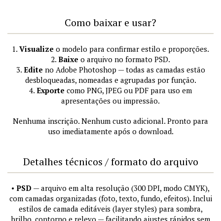
Como baixar e usar?
1.
Visualize
o modelo para confirmar estilo e proporções.
2.
Baixe
o arquivo no formato PSD.
3.
Edite
no Adobe Photoshop — todas as camadas estão
desbloqueadas, nomeadas e agrupadas por função.
4.
Exporte
como PNG, JPEG ou PDF para uso em
apresentações ou impressão.
Nenhuma inscrição. Nenhum custo adicional. Pronto para
uso imediatamente após o download.
Detalhes técnicos / formato do arquivo
•
PSD
— arquivo em alta resolução (300 DPI, modo CMYK),
com camadas organizadas (foto, texto, fundo, efeitos). Inclui
estilos de camada editáveis (layer styles) para sombra,
brilho, contorno e relevo — facilitando ajustes rápidos sem