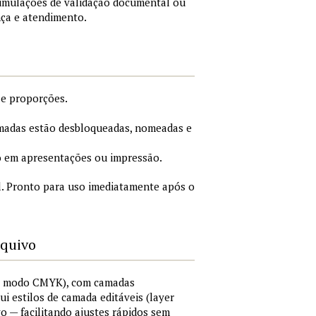
simulações de validação documental ou
nça e atendimento.
 e proporções.
adas estão desbloqueadas, nomeadas e
 em apresentações ou impressão.
. Pronto para uso imediatamente após o
rquivo
I, modo CMYK), com camadas
lui estilos de camada editáveis (layer
vo — facilitando ajustes rápidos sem