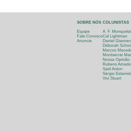
SOBRE NÓS
COLUNISTAS
Equipe
A. F. Monquela
Fale Conosco
Cal Lightman
Anuncie
Daniel Giannec
Déborah Schmi
Marcos Maced
Montserrat Mar
Nossa Opinião
Rubens Amador
Said Anton
Sérgio Estanis
Vivi Stuart