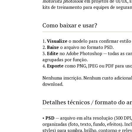
motorista photolook
em projetos de UI/UX, 
kits de treinamento para equipes de segura
Como baixar e usar?
1.
Visualize
o modelo para confirmar estilo
2.
Baixe
o arquivo no formato PSD.
3.
Edite
no Adobe Photoshop — todas as cam
agrupadas por função.
4.
Exporte
como PNG, JPEG ou PDF para uso
Nenhuma inscrição. Nenhum custo adicional
download.
Detalhes técnicos / formato do a
•
PSD
— arquivo em alta resolução (300 DP
organizadas (foto, texto, fundo, efeitos). Inc
styles) para sombra, brilho, contorno e rele