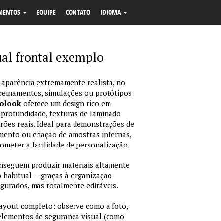
MENTOS
EQUIPE
CONTATO
IDIOMA
al frontal exemplo
 aparência extremamente realista, no
treinamentos, simulações ou protótipos
tolook
oferece um design rico em
 profundidade, texturas de laminado
ões reais. Ideal para demonstrações de
amento ou criação de amostras internas,
rometer a facilidade de personalização.
nseguem produzir materiais altamente
habitual — graças à organização
igurados, mas totalmente editáveis.
layout completo: observe como a foto,
 elementos de segurança visual (como