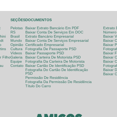
SEÇÕES
DOCUMENTOS
t
Pelotas
Baixar Extrato Bancário Em PDF
Extrato
RS
Baixar Conta De Serviços Em DOC
Número 
hini
Brasil
Extrato Bancário Empresarial
Baixar 
dt
Mundo
Baixar Conta De Serviços Empresarial
Baixar 
o
Opinião
Certificado Empresarial
Baixar 
tins
Cultura
Fotografia De Passaporte PSD
Fotogra
Vídeos
Baixar Passaporte PSD
Baixar 
 Filho
Galeria
Baixar Carteira De Motorista PSD
Baixar C
Equipe
Fotografia Da Carteira De Motorista
Baixar 
lau
Contato
Baixar Cartão De Identificação PSD
Fotogra
Fotografia Do Cartão De Identificação
Baixar 
PSD
Baixar 
Permissão De Residência
Fotografia Da Permissão De Residência
Título Do Carro