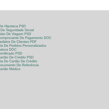
 De Hipoteca PSD
De Seguridade Social
Visto De Viagem PSD
Comprovante De Pagamento DOC
Pedidos De Clientes PDF
fia De Pedidos Personalizados
Fatura DOC
ertificado PSD
Cartão De Crédito PSD
fia Do Cartão De Crédito
Documento De Referência
Cartão Médico