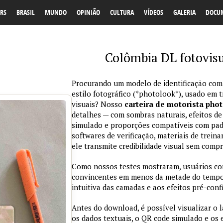
RS
BRASIL
MUNDO
OPINIÃO
CULTURA
VÍDEOS
GALERIA
DOCU
Colômbia DL fotovisu
Procurando um modelo de identificação com
estilo fotográfico (*photolook*), usado em 
visuais? Nosso
carteira de motorista pho
detalhes — com sombras naturais, efeitos de
simulado e proporções compatíveis com padr
softwares de verificação, materiais de trein
ele transmite credibilidade visual sem comp
Como nossos testes mostraram, usuários co
convincentes em menos da metade do tempo 
intuitiva das camadas e aos efeitos pré-conf
Antes do download, é possível visualizar o 
os dados textuais, o QR code simulado e os