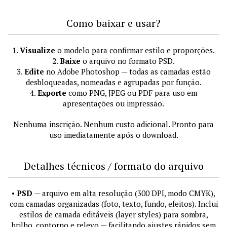
Como baixar e usar?
1.
Visualize
o modelo para confirmar estilo e proporções.
2.
Baixe
o arquivo no formato PSD.
3.
Edite
no Adobe Photoshop — todas as camadas estão
desbloqueadas, nomeadas e agrupadas por função.
4.
Exporte
como PNG, JPEG ou PDF para uso em
apresentações ou impressão.
Nenhuma inscrição. Nenhum custo adicional. Pronto para
uso imediatamente após o download.
Detalhes técnicos / formato do arquivo
•
PSD
— arquivo em alta resolução (300 DPI, modo CMYK),
com camadas organizadas (foto, texto, fundo, efeitos). Inclui
estilos de camada editáveis (layer styles) para sombra,
brilho, contorno e relevo — facilitando ajustes rápidos sem