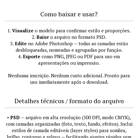
Como baixar e usar?
1.
Visualize
o modelo para confirmar estilo e proporções.
2.
Baixe
o arquivo no formato PSD.
3.
Edite
no Adobe Photoshop — todas as camadas estão
desbloqueadas, nomeadas e agrupadas por função.
4.
Exporte
como PNG, JPEG ou PDF para uso em
apresentações ou impressão.
Nenhuma inscrição. Nenhum custo adicional. Pronto para
uso imediatamente após o download.
Detalhes técnicos / formato do arquivo
•
PSD
— arquivo em alta resolução (300 DPI, modo CMYK),
com camadas organizadas (foto, texto, fundo, efeitos). Inclui
estilos de camada editáveis (layer styles) para sombra,
brilho, contorno e relevo — facilitando ajustes rápidos sem