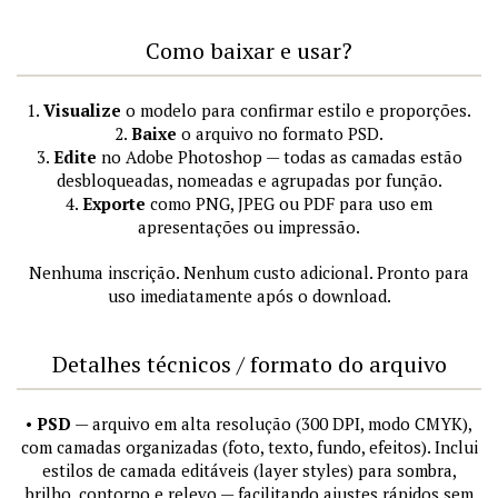
Como baixar e usar?
1.
Visualize
o modelo para confirmar estilo e proporções.
2.
Baixe
o arquivo no formato PSD.
3.
Edite
no Adobe Photoshop — todas as camadas estão
desbloqueadas, nomeadas e agrupadas por função.
4.
Exporte
como PNG, JPEG ou PDF para uso em
apresentações ou impressão.
Nenhuma inscrição. Nenhum custo adicional. Pronto para
uso imediatamente após o download.
Detalhes técnicos / formato do arquivo
•
PSD
— arquivo em alta resolução (300 DPI, modo CMYK),
com camadas organizadas (foto, texto, fundo, efeitos). Inclui
estilos de camada editáveis (layer styles) para sombra,
brilho, contorno e relevo — facilitando ajustes rápidos sem