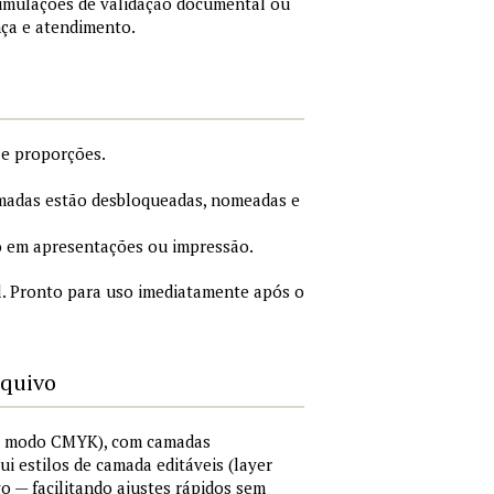
simulações de validação documental ou
nça e atendimento.
 e proporções.
adas estão desbloqueadas, nomeadas e
 em apresentações ou impressão.
. Pronto para uso imediatamente após o
rquivo
I, modo CMYK), com camadas
lui estilos de camada editáveis (layer
vo — facilitando ajustes rápidos sem