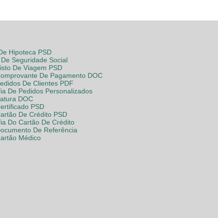
 De Hipoteca PSD
De Seguridade Social
Visto De Viagem PSD
Comprovante De Pagamento DOC
Pedidos De Clientes PDF
fia De Pedidos Personalizados
Fatura DOC
ertificado PSD
Cartão De Crédito PSD
fia Do Cartão De Crédito
Documento De Referência
Cartão Médico