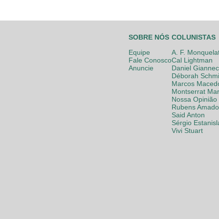
SOBRE NÓS
COLUNISTAS
Equipe
A. F. Monquela
Fale Conosco
Cal Lightman
Anuncie
Daniel Giannec
Déborah Schmi
Marcos Maced
Montserrat Mar
Nossa Opinião
Rubens Amador
Said Anton
Sérgio Estanis
Vivi Stuart