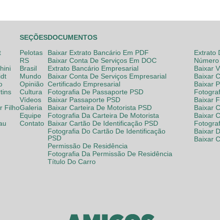
SEÇÕES
DOCUMENTOS
t
Pelotas
Baixar Extrato Bancário Em PDF
Extrato
RS
Baixar Conta De Serviços Em DOC
Número 
hini
Brasil
Extrato Bancário Empresarial
Baixar 
dt
Mundo
Baixar Conta De Serviços Empresarial
Baixar 
o
Opinião
Certificado Empresarial
Baixar 
tins
Cultura
Fotografia De Passaporte PSD
Fotogra
Vídeos
Baixar Passaporte PSD
Baixar 
 Filho
Galeria
Baixar Carteira De Motorista PSD
Baixar C
Equipe
Fotografia Da Carteira De Motorista
Baixar 
lau
Contato
Baixar Cartão De Identificação PSD
Fotogra
Fotografia Do Cartão De Identificação
Baixar 
PSD
Baixar 
Permissão De Residência
Fotografia Da Permissão De Residência
Título Do Carro