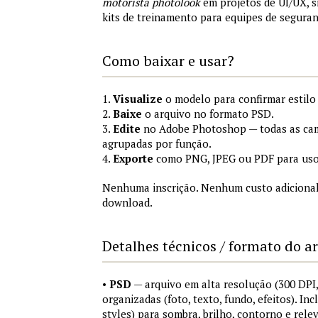
motorista photolook
em projetos de UI/UX, 
kits de treinamento para equipes de segura
Como baixar e usar?
1.
Visualize
o modelo para confirmar estilo
2.
Baixe
o arquivo no formato PSD.
3.
Edite
no Adobe Photoshop — todas as cam
agrupadas por função.
4.
Exporte
como PNG, JPEG ou PDF para uso
Nenhuma inscrição. Nenhum custo adicional
download.
Detalhes técnicos / formato do a
•
PSD
— arquivo em alta resolução (300 DP
organizadas (foto, texto, fundo, efeitos). Inc
styles) para sombra, brilho, contorno e rele