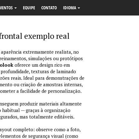
MENTOS
EQUIPE
CONTATO
IDIOMA
frontal exemplo real
 aparência extremamente realista, no
treinamentos, simulações ou protótipos
tolook
oferece um design rico em
 profundidade, texturas de laminado
ões reais. Ideal para demonstrações de
amento ou criação de amostras internas,
rometer a facilidade de personalização.
nseguem produzir materiais altamente
habitual — graças à organização
igurados, mas totalmente editáveis.
layout completo: observe como a foto,
 elementos de segurança visual (como