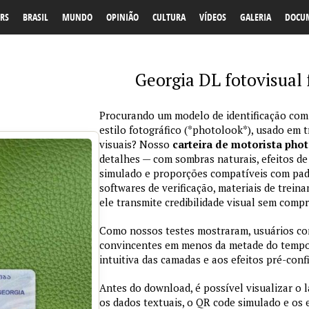
RS
BRASIL
MUNDO
OPINIÃO
CULTURA
VÍDEOS
GALERIA
DOCU
Georgia DL fotovisual 
Procurando um modelo de identificação com
estilo fotográfico (*photolook*), usado em 
visuais? Nosso
carteira de motorista pho
detalhes — com sombras naturais, efeitos de
simulado e proporções compatíveis com padr
softwares de verificação, materiais de trein
ele transmite credibilidade visual sem comp
Como nossos testes mostraram, usuários co
convincentes em menos da metade do tempo 
intuitiva das camadas e aos efeitos pré-conf
Antes do download, é possível visualizar o 
os dados textuais, o QR code simulado e os