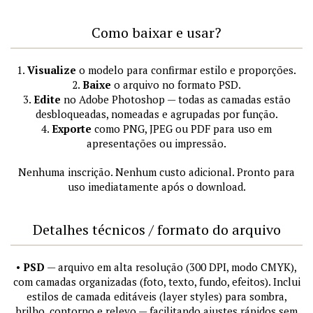
Como baixar e usar?
1.
Visualize
o modelo para confirmar estilo e proporções.
2.
Baixe
o arquivo no formato PSD.
3.
Edite
no Adobe Photoshop — todas as camadas estão
desbloqueadas, nomeadas e agrupadas por função.
4.
Exporte
como PNG, JPEG ou PDF para uso em
apresentações ou impressão.
Nenhuma inscrição. Nenhum custo adicional. Pronto para
uso imediatamente após o download.
Detalhes técnicos / formato do arquivo
•
PSD
— arquivo em alta resolução (300 DPI, modo CMYK),
com camadas organizadas (foto, texto, fundo, efeitos). Inclui
estilos de camada editáveis (layer styles) para sombra,
brilho, contorno e relevo — facilitando ajustes rápidos sem