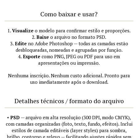
Como baixar e usar?
1.
Visualize
o modelo para confirmar estilo e proporções.
2.
Baixe
o arquivo no formato PSD.
3.
Edite
no Adobe Photoshop — todas as camadas estão
desbloqueadas, nomeadas e agrupadas por função.
4.
Exporte
como PNG, JPEG ou PDF para uso em
apresentações ou impressão.
Nenhuma inscrição. Nenhum custo adicional. Pronto para
uso imediatamente após o download.
Detalhes técnicos / formato do arquivo
•
PSD
— arquivo em alta resolução (300 DPI, modo CMYK),
com camadas organizadas (foto, texto, fundo, efeitos). Inclui
estilos de camada editáveis (layer styles) para sombra,
brilho, contorno e relevo — facilitando ajustes rápidos sem