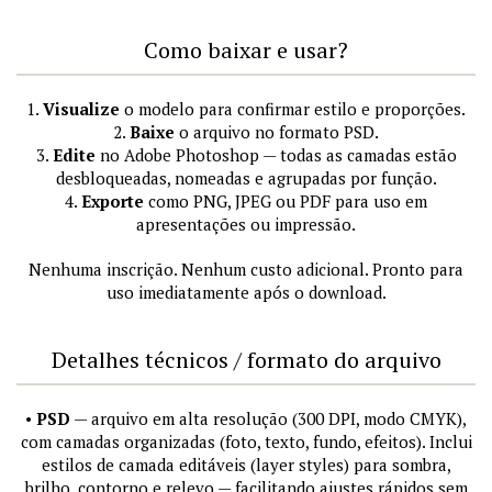
Como baixar e usar?
1.
Visualize
o modelo para confirmar estilo e proporções.
2.
Baixe
o arquivo no formato PSD.
3.
Edite
no Adobe Photoshop — todas as camadas estão
desbloqueadas, nomeadas e agrupadas por função.
4.
Exporte
como PNG, JPEG ou PDF para uso em
apresentações ou impressão.
Nenhuma inscrição. Nenhum custo adicional. Pronto para
uso imediatamente após o download.
Detalhes técnicos / formato do arquivo
•
PSD
— arquivo em alta resolução (300 DPI, modo CMYK),
com camadas organizadas (foto, texto, fundo, efeitos). Inclui
estilos de camada editáveis (layer styles) para sombra,
brilho, contorno e relevo — facilitando ajustes rápidos sem