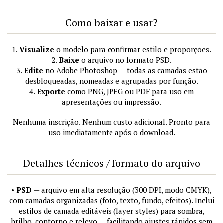
Como baixar e usar?
1.
Visualize
o modelo para confirmar estilo e proporções.
2.
Baixe
o arquivo no formato PSD.
3.
Edite
no Adobe Photoshop — todas as camadas estão
desbloqueadas, nomeadas e agrupadas por função.
4.
Exporte
como PNG, JPEG ou PDF para uso em
apresentações ou impressão.
Nenhuma inscrição. Nenhum custo adicional. Pronto para
uso imediatamente após o download.
Detalhes técnicos / formato do arquivo
•
PSD
— arquivo em alta resolução (300 DPI, modo CMYK),
com camadas organizadas (foto, texto, fundo, efeitos). Inclui
estilos de camada editáveis (layer styles) para sombra,
brilho, contorno e relevo — facilitando ajustes rápidos sem