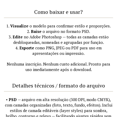
Como baixar e usar?
1.
Visualize
o modelo para confirmar estilo e proporções.
2.
Baixe
o arquivo no formato PSD.
3.
Edite
no Adobe Photoshop — todas as camadas estão
desbloqueadas, nomeadas e agrupadas por função.
4.
Exporte
como PNG, JPEG ou PDF para uso em
apresentações ou impressão.
Nenhuma inscrição. Nenhum custo adicional. Pronto para
uso imediatamente após o download.
Detalhes técnicos / formato do arquivo
•
PSD
— arquivo em alta resolução (300 DPI, modo CMYK),
com camadas organizadas (foto, texto, fundo, efeitos). Inclui
estilos de camada editáveis (layer styles) para sombra,
brilho, contorno e relevo — facilitando ajustes rápidos sem