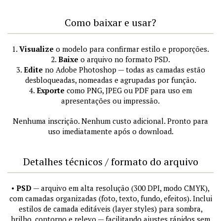
Como baixar e usar?
1.
Visualize
o modelo para confirmar estilo e proporções.
2.
Baixe
o arquivo no formato PSD.
3.
Edite
no Adobe Photoshop — todas as camadas estão
desbloqueadas, nomeadas e agrupadas por função.
4.
Exporte
como PNG, JPEG ou PDF para uso em
apresentações ou impressão.
Nenhuma inscrição. Nenhum custo adicional. Pronto para
uso imediatamente após o download.
Detalhes técnicos / formato do arquivo
•
PSD
— arquivo em alta resolução (300 DPI, modo CMYK),
com camadas organizadas (foto, texto, fundo, efeitos). Inclui
estilos de camada editáveis (layer styles) para sombra,
brilho, contorno e relevo — facilitando ajustes rápidos sem