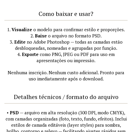
Como baixar e usar?
1.
Visualize
o modelo para confirmar estilo e proporções.
2.
Baixe
o arquivo no formato PSD.
3.
Edite
no Adobe Photoshop — todas as camadas estão
desbloqueadas, nomeadas e agrupadas por função.
4.
Exporte
como PNG, JPEG ou PDF para uso em
apresentações ou impressão.
Nenhuma inscrição. Nenhum custo adicional. Pronto para
uso imediatamente após o download.
Detalhes técnicos / formato do arquivo
•
PSD
— arquivo em alta resolução (300 DPI, modo CMYK),
com camadas organizadas (foto, texto, fundo, efeitos). Inclui
estilos de camada editáveis (layer styles) para sombra,
brilho, contorno e relevo — facilitando ajustes rápidos sem