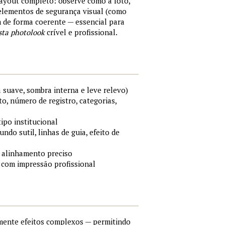
layout completo: observe como a foto,
 elementos de segurança visual (como
m de forma coerente — essencial para
sta photolook
crível e profissional.
 suave, sombra interna e leve relevo)
o, número de registro, categorias,
tipo institucional
ndo sutil, linhas de guia, efeito de
 alinhamento preciso
 com impressão profissional
lmente efeitos complexos — permitindo