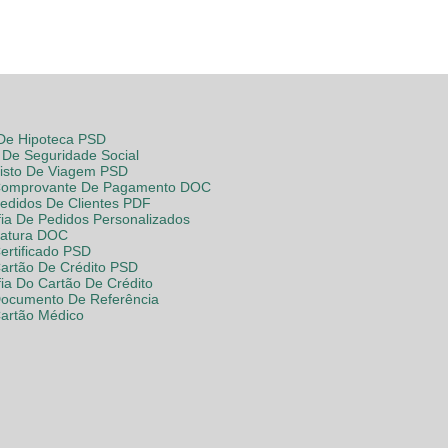
 De Hipoteca PSD
De Seguridade Social
Visto De Viagem PSD
Comprovante De Pagamento DOC
Pedidos De Clientes PDF
fia De Pedidos Personalizados
Fatura DOC
ertificado PSD
Cartão De Crédito PSD
fia Do Cartão De Crédito
Documento De Referência
Cartão Médico