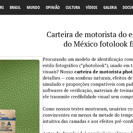
RS
BRASIL
MUNDO
OPINIÃO
CULTURA
VÍDEOS
GALERIA
DOCU
Carteira de motorista do e
do México fotolook f
Procurando um modelo de identificação com
estilo fotográfico (*photolook*), usado em 
visuais? Nosso
carteira de motorista pho
detalhes — com sombras naturais, efeitos de
simulado e proporções compatíveis com padr
softwares de verificação, materiais de trein
ele transmite credibilidade visual sem comp
Como nossos testes mostraram, usuários co
convincentes em menos da metade do tempo 
intuitiva das camadas e aos efeitos pré-conf