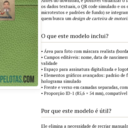
Antes do download, é possível visualizar o 
os dados textuais, o QR code simulado e os
microtextos e padrões de fundo) se integra
quem busca um
design de carteira de motori
O que este modelo inclui?
• Área para foto com máscara realista (borda
• Campos editáveis: nome, data de nasciment
validade
• Espaço para assinatura digitalizada e logo
• Elementos gráficos avançados: padrão de fu
holograma simulado
• Frente e verso em camadas separadas, com
• Proporção ID-1 (85,6 × 54 mm), compatível
Por que este modelo é útil?
Ele elimina a necessidade de recriar manua