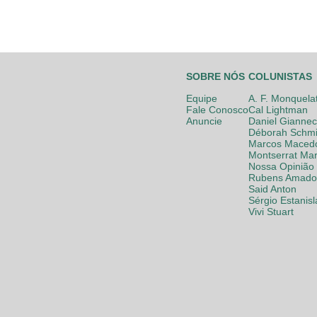
SOBRE NÓS
COLUNISTAS
Equipe
A. F. Monquela
Fale Conosco
Cal Lightman
Anuncie
Daniel Giannec
Déborah Schmi
Marcos Maced
Montserrat Mar
Nossa Opinião
Rubens Amador
Said Anton
Sérgio Estanis
Vivi Stuart