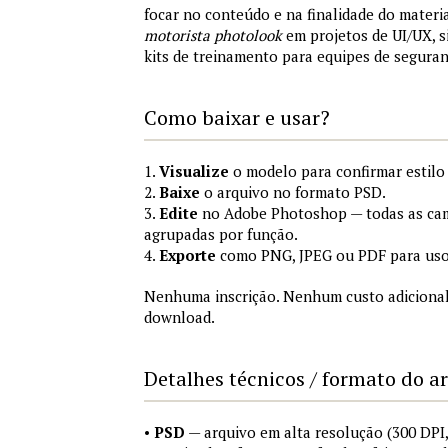
focar no conteúdo e na finalidade do materi
motorista photolook
em projetos de UI/UX, 
kits de treinamento para equipes de segura
Como baixar e usar?
1.
Visualize
o modelo para confirmar estilo
2.
Baixe
o arquivo no formato PSD.
3.
Edite
no Adobe Photoshop — todas as cam
agrupadas por função.
4.
Exporte
como PNG, JPEG ou PDF para uso
Nenhuma inscrição. Nenhum custo adicional
download.
Detalhes técnicos / formato do a
•
PSD
— arquivo em alta resolução (300 DP