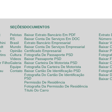
SEÇÕES
DOCUMENTOS
t
Pelotas
Baixar Extrato Bancário Em PDF
Extrato
RS
Baixar Conta De Serviços Em DOC
Número 
hini
Brasil
Extrato Bancário Empresarial
Baixar 
dt
Mundo
Baixar Conta De Serviços Empresarial
Baixar 
o
Opinião
Certificado Empresarial
Baixar 
tins
Cultura
Fotografia De Passaporte PSD
Fotogra
Vídeos
Baixar Passaporte PSD
Baixar 
 Filho
Galeria
Baixar Carteira De Motorista PSD
Baixar C
Equipe
Fotografia Da Carteira De Motorista
Baixar 
lau
Contato
Baixar Cartão De Identificação PSD
Fotogra
Fotografia Do Cartão De Identificação
Baixar 
PSD
Baixar 
Permissão De Residência
Fotografia Da Permissão De Residência
Título Do Carro