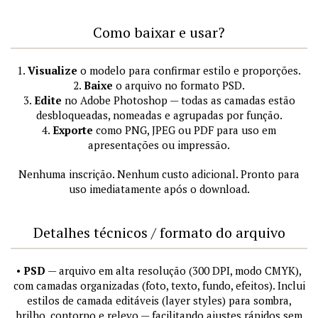
Como baixar e usar?
1.
Visualize
o modelo para confirmar estilo e proporções.
2.
Baixe
o arquivo no formato PSD.
3.
Edite
no Adobe Photoshop — todas as camadas estão
desbloqueadas, nomeadas e agrupadas por função.
4.
Exporte
como PNG, JPEG ou PDF para uso em
apresentações ou impressão.
Nenhuma inscrição. Nenhum custo adicional. Pronto para
uso imediatamente após o download.
Detalhes técnicos / formato do arquivo
•
PSD
— arquivo em alta resolução (300 DPI, modo CMYK),
com camadas organizadas (foto, texto, fundo, efeitos). Inclui
estilos de camada editáveis (layer styles) para sombra,
brilho, contorno e relevo — facilitando ajustes rápidos sem