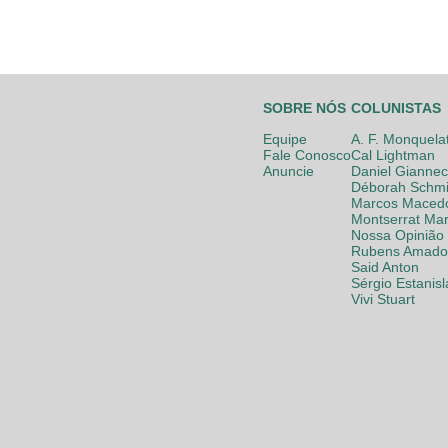
SOBRE NÓS
COLUNISTAS
Equipe
A. F. Monquela
Fale Conosco
Cal Lightman
Anuncie
Daniel Giannec
Déborah Schmi
Marcos Maced
Montserrat Mar
Nossa Opinião
Rubens Amador
Said Anton
Sérgio Estanis
Vivi Stuart