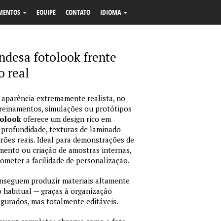
MENTOS
EQUIPE
CONTATO
IDIOMA
ndesa fotolook frente
 real
 aparência extremamente realista, no
treinamentos, simulações ou protótipos
tolook
oferece um design rico em
 profundidade, texturas de laminado
ões reais. Ideal para demonstrações de
amento ou criação de amostras internas,
rometer a facilidade de personalização.
nseguem produzir materiais altamente
habitual — graças à organização
igurados, mas totalmente editáveis.