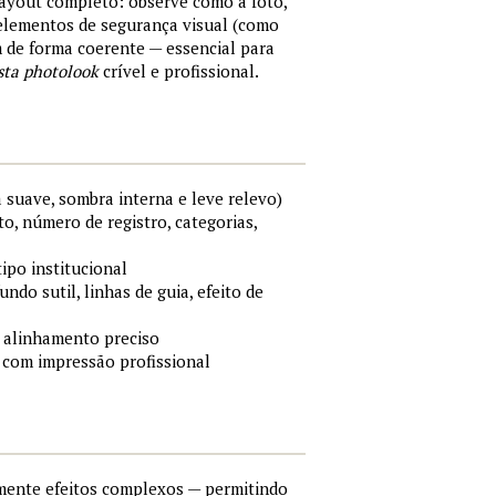
layout completo: observe como a foto,
 elementos de segurança visual (como
m de forma coerente — essencial para
sta photolook
crível e profissional.
 suave, sombra interna e leve relevo)
o, número de registro, categorias,
tipo institucional
ndo sutil, linhas de guia, efeito de
 alinhamento preciso
 com impressão profissional
lmente efeitos complexos — permitindo