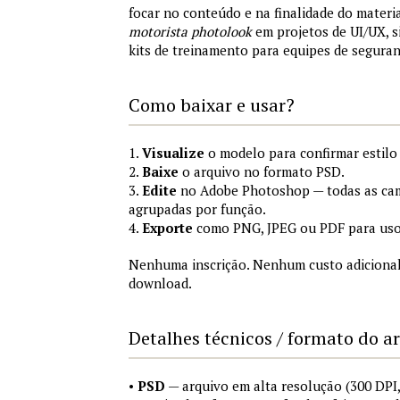
focar no conteúdo e na finalidade do materi
motorista photolook
em projetos de UI/UX, 
kits de treinamento para equipes de segura
Como baixar e usar?
1.
Visualize
o modelo para confirmar estilo
2.
Baixe
o arquivo no formato PSD.
3.
Edite
no Adobe Photoshop — todas as cam
agrupadas por função.
4.
Exporte
como PNG, JPEG ou PDF para uso
Nenhuma inscrição. Nenhum custo adicional
download.
Detalhes técnicos / formato do a
•
PSD
— arquivo em alta resolução (300 DP