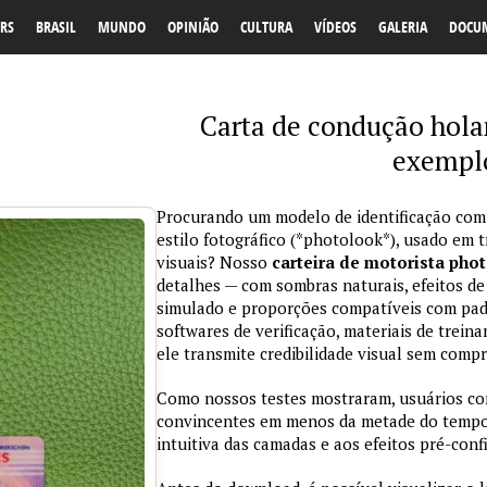
RS
BRASIL
MUNDO
OPINIÃO
CULTURA
VÍDEOS
GALERIA
DOCU
Carta de condução hola
exemplo
Procurando um modelo de identificação com
estilo fotográfico (*photolook*), usado em 
visuais? Nosso
carteira de motorista pho
detalhes — com sombras naturais, efeitos de
simulado e proporções compatíveis com padr
softwares de verificação, materiais de trein
ele transmite credibilidade visual sem comp
Como nossos testes mostraram, usuários co
convincentes em menos da metade do tempo 
intuitiva das camadas e aos efeitos pré-conf