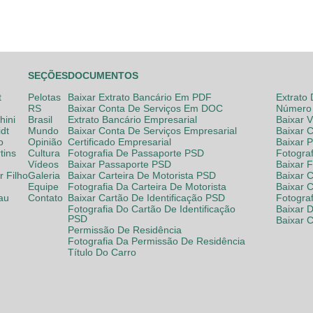
SEÇÕES
DOCUMENTOS
t
Pelotas
Baixar Extrato Bancário Em PDF
Extrato
RS
Baixar Conta De Serviços Em DOC
Número 
hini
Brasil
Extrato Bancário Empresarial
Baixar 
dt
Mundo
Baixar Conta De Serviços Empresarial
Baixar 
o
Opinião
Certificado Empresarial
Baixar 
tins
Cultura
Fotografia De Passaporte PSD
Fotogra
Vídeos
Baixar Passaporte PSD
Baixar 
 Filho
Galeria
Baixar Carteira De Motorista PSD
Baixar C
Equipe
Fotografia Da Carteira De Motorista
Baixar 
lau
Contato
Baixar Cartão De Identificação PSD
Fotogra
Fotografia Do Cartão De Identificação
Baixar 
PSD
Baixar 
Permissão De Residência
Fotografia Da Permissão De Residência
Título Do Carro