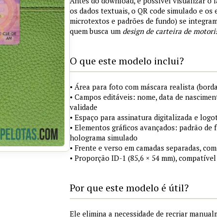
Antes do download, é possível visualizar o 
os dados textuais, o QR code simulado e os
microtextos e padrões de fundo) se integra
quem busca um
design de carteira de motori
O que este modelo inclui?
• Área para foto com máscara realista (borda
• Campos editáveis: nome, data de nasciment
validade
• Espaço para assinatura digitalizada e logo
• Elementos gráficos avançados: padrão de fu
holograma simulado
• Frente e verso em camadas separadas, com
• Proporção ID-1 (85,6 × 54 mm), compatível
Por que este modelo é útil?
Ele elimina a necessidade de recriar manua