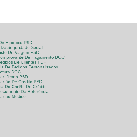
 De Hipoteca PSD
De Seguridade Social
Visto De Viagem PSD
Comprovante De Pagamento DOC
Pedidos De Clientes PDF
fia De Pedidos Personalizados
Fatura DOC
ertificado PSD
Cartão De Crédito PSD
fia Do Cartão De Crédito
Documento De Referência
Cartão Médico