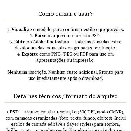
Como baixar e usar?
1.
Visualize
o modelo para confirmar estilo e proporções.
2.
Baixe
o arquivo no formato PSD.
3.
Edite
no Adobe Photoshop — todas as camadas estão
desbloqueadas, nomeadas e agrupadas por função.
4.
Exporte
como PNG, JPEG ou PDF para uso em
apresentações ou impressão.
Nenhuma inscrição. Nenhum custo adicional. Pronto para
uso imediatamente após o download.
Detalhes técnicos / formato do arquivo
•
PSD
— arquivo em alta resolução (300 DPI, modo CMYK),
com camadas organizadas (foto, texto, fundo, efeitos). Inclui
estilos de camada editáveis (layer styles) para sombra,
brilho, contorno e relevo — facilitando ajustes rápidos sem