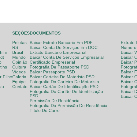
SEÇÕES
DOCUMENTOS
t
Pelotas
Baixar Extrato Bancário Em PDF
Extrato
RS
Baixar Conta De Serviços Em DOC
Número 
hini
Brasil
Extrato Bancário Empresarial
Baixar 
dt
Mundo
Baixar Conta De Serviços Empresarial
Baixar 
o
Opinião
Certificado Empresarial
Baixar 
tins
Cultura
Fotografia De Passaporte PSD
Fotogra
Vídeos
Baixar Passaporte PSD
Baixar 
 Filho
Galeria
Baixar Carteira De Motorista PSD
Baixar C
Equipe
Fotografia Da Carteira De Motorista
Baixar 
lau
Contato
Baixar Cartão De Identificação PSD
Fotogra
Fotografia Do Cartão De Identificação
Baixar 
PSD
Baixar 
Permissão De Residência
Fotografia Da Permissão De Residência
Título Do Carro