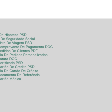
 De Hipoteca PSD
De Seguridade Social
Visto De Viagem PSD
Comprovante De Pagamento DOC
Pedidos De Clientes PDF
fia De Pedidos Personalizados
Fatura DOC
ertificado PSD
Cartão De Crédito PSD
fia Do Cartão De Crédito
Documento De Referência
Cartão Médico