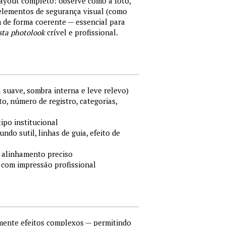
layout completo: observe como a foto,
 elementos de segurança visual (como
m de forma coerente — essencial para
sta photolook
crível e profissional.
 suave, sombra interna e leve relevo)
o, número de registro, categorias,
tipo institucional
ndo sutil, linhas de guia, efeito de
 alinhamento preciso
 com impressão profissional
lmente efeitos complexos — permitindo