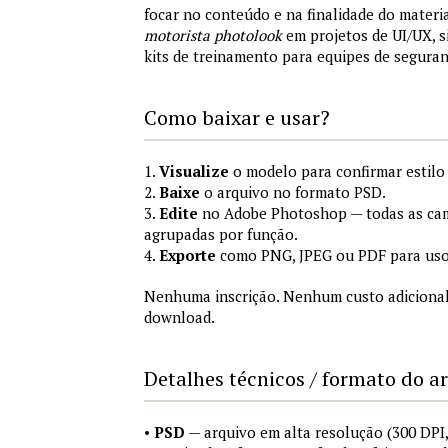
focar no conteúdo e na finalidade do materi
motorista photolook
em projetos de UI/UX, 
kits de treinamento para equipes de segura
Como baixar e usar?
1.
Visualize
o modelo para confirmar estilo
2.
Baixe
o arquivo no formato PSD.
3.
Edite
no Adobe Photoshop — todas as cam
agrupadas por função.
4.
Exporte
como PNG, JPEG ou PDF para uso
Nenhuma inscrição. Nenhum custo adicional
download.
Detalhes técnicos / formato do a
•
PSD
— arquivo em alta resolução (300 DP