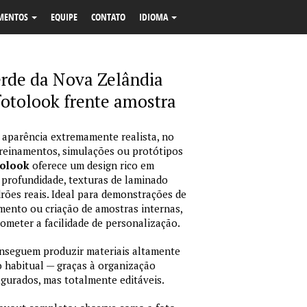
MENTOS
EQUIPE
CONTATO
IDIOMA
erde da Nova Zelândia
fotolook frente amostra
 aparência extremamente realista, no
treinamentos, simulações ou protótipos
tolook
oferece um design rico em
 profundidade, texturas de laminado
ões reais. Ideal para demonstrações de
amento ou criação de amostras internas,
rometer a facilidade de personalização.
nseguem produzir materiais altamente
habitual — graças à organização
igurados, mas totalmente editáveis.