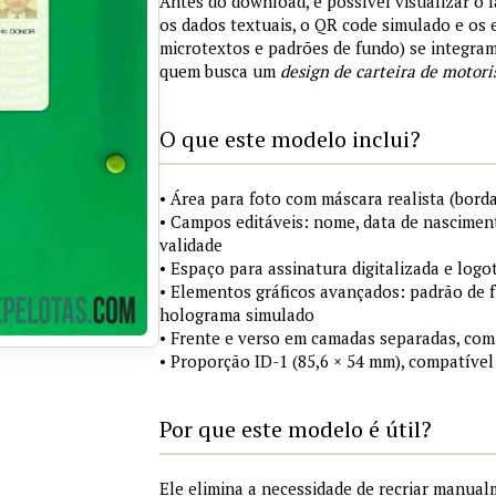
Antes do download, é possível visualizar o 
os dados textuais, o QR code simulado e os
microtextos e padrões de fundo) se integra
quem busca um
design de carteira de motori
O que este modelo inclui?
• Área para foto com máscara realista (borda
• Campos editáveis: nome, data de nasciment
validade
• Espaço para assinatura digitalizada e logo
• Elementos gráficos avançados: padrão de fu
holograma simulado
• Frente e verso em camadas separadas, com
• Proporção ID-1 (85,6 × 54 mm), compatível
Por que este modelo é útil?
Ele elimina a necessidade de recriar manua