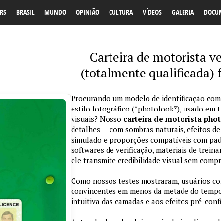
RS
BRASIL
MUNDO
OPINIÃO
CULTURA
VÍDEOS
GALERIA
DOCU
Carteira de motorista v
(totalmente qualificada) 
Procurando um modelo de identificação com
estilo fotográfico (*photolook*), usado em 
visuais? Nosso
carteira de motorista pho
detalhes — com sombras naturais, efeitos de
simulado e proporções compatíveis com padr
softwares de verificação, materiais de trein
ele transmite credibilidade visual sem comp
Como nossos testes mostraram, usuários co
convincentes em menos da metade do tempo 
intuitiva das camadas e aos efeitos pré-conf