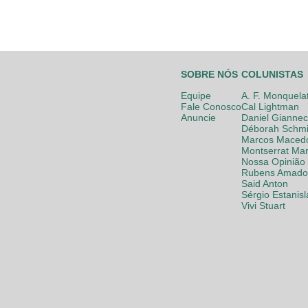
SOBRE NÓS
COLUNISTAS
Equipe
A. F. Monquela
Fale Conosco
Cal Lightman
Anuncie
Daniel Giannec
Déborah Schmi
Marcos Maced
Montserrat Mar
Nossa Opinião
Rubens Amador
Said Anton
Sérgio Estanis
Vivi Stuart